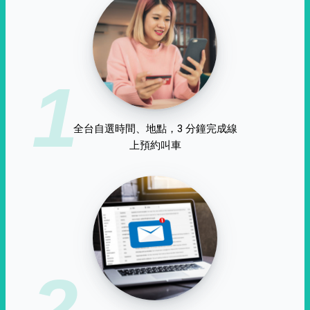
1
全台自選時間、地點，3 分鐘完成線
上預約叫車
2