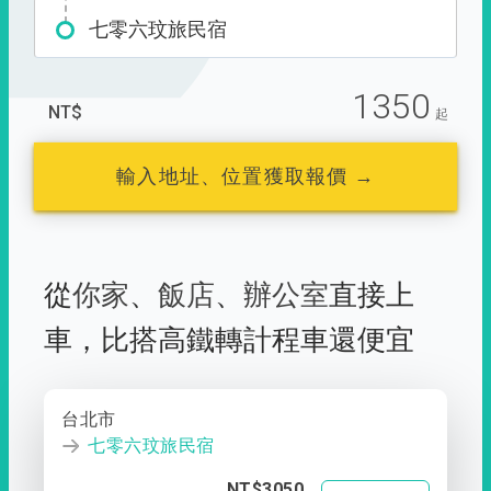
七零六玟旅民宿
1350
NT$
起
輸入地址、位置獲取報價 →
從
你家
、
飯店
、
辦公室
直接上
車，
比搭高鐵轉計程車還便宜
台北市
七零六玟旅民宿
NT$3050