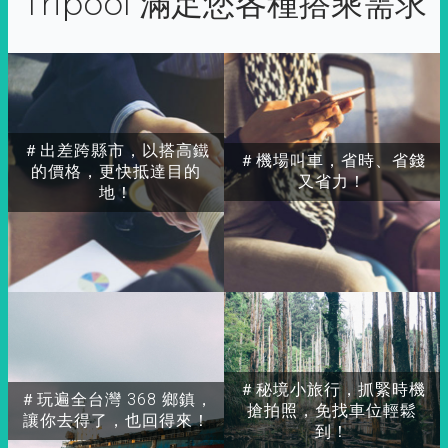
Tripool 滿足您各種搭乘需求
＃出差跨縣市，以搭高鐵
＃機場叫車，省時、省錢
的價格，更快抵達目的
又省力！
地！
＃秘境小旅行，抓緊時機
＃玩遍全台灣 368 鄉鎮，
搶拍照，免找車位輕鬆
讓你去得了，也回得來！
到！