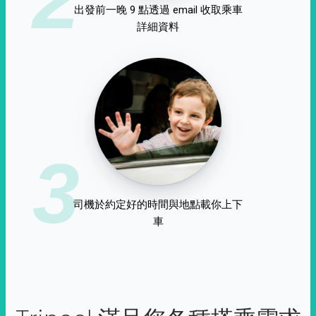
出發前一晚 9 點透過 email 收取乘車
詳細資料
3
司機於約定好的時間與地點載你上下
車