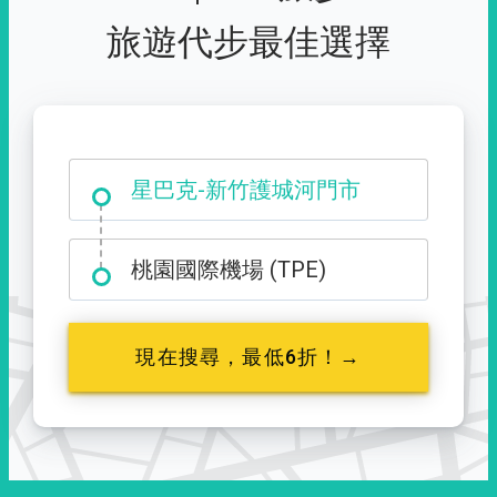
旅遊代步最佳選擇
大霸尖山登山口
桃園國際機場 (TPE)
現在搜尋，最低6折！→