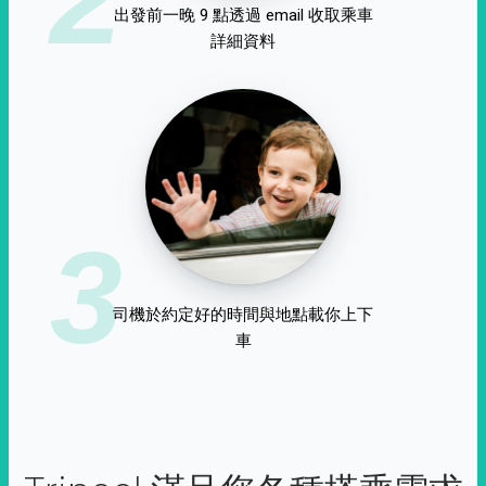
出發前一晚 9 點透過 email 收取乘車
詳細資料
3
司機於約定好的時間與地點載你上下
車