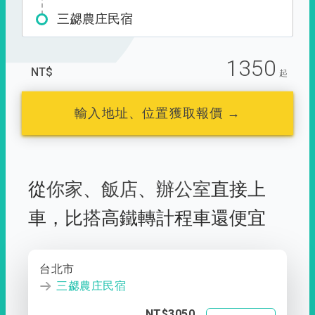
三勰農庄民宿
1350
NT$
起
輸入地址、位置獲取報價 →
從
你家
、
飯店
、
辦公室
直接上
車，
比搭高鐵轉計程車還便宜
台北市
三勰農庄民宿
NT$3050