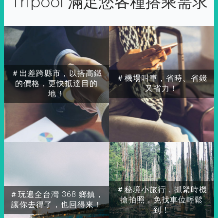
Tripool 滿足您各種搭乘需求
＃出差跨縣市，以搭高鐵
＃機場叫車，省時、省錢
的價格，更快抵達目的
又省力！
地！
＃秘境小旅行，抓緊時機
＃玩遍全台灣 368 鄉鎮，
搶拍照，免找車位輕鬆
讓你去得了，也回得來！
到！