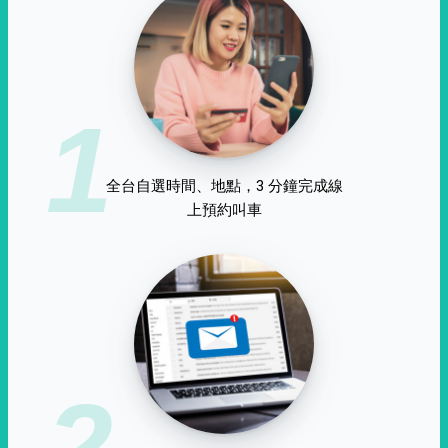
1
全台自選時間、地點，3 分鐘完成線
上預約叫車
2