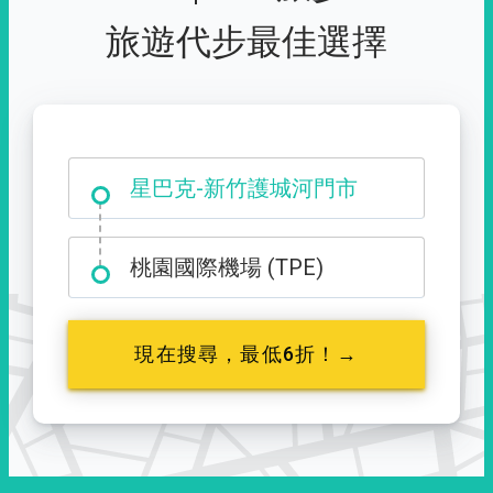
旅遊代步最佳選擇
大霸尖山登山口
星巴克-新竹護城河門市
桃園國際機場 (TPE)
現在搜尋，最低6折！→