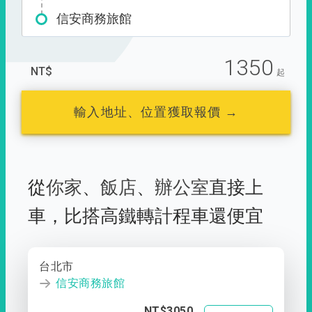
信安商務旅館
1350
NT$
起
輸入地址、位置獲取報價 →
從
你家
、
飯店
、
辦公室
直接上
車，
比搭高鐵轉計程車還便宜
台北市
信安商務旅館
NT$3050