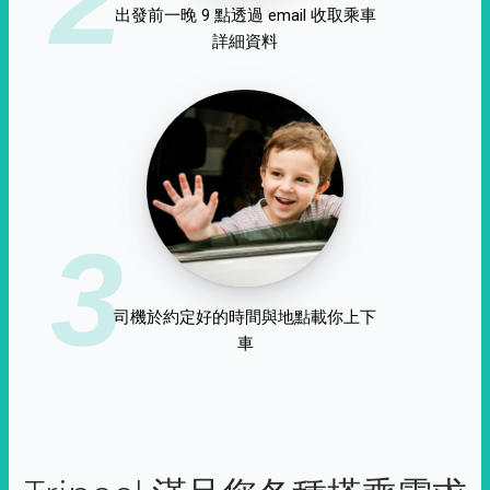
出發前一晚 9 點透過 email 收取乘車
詳細資料
3
司機於約定好的時間與地點載你上下
車