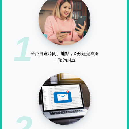
1
全台自選時間、地點，3 分鐘完成線
上預約叫車
2