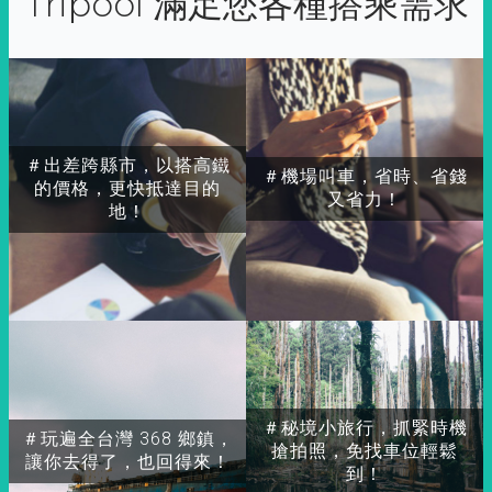
Tripool 滿足您各種搭乘需求
＃出差跨縣市，以搭高鐵
＃機場叫車，省時、省錢
的價格，更快抵達目的
又省力！
地！
＃秘境小旅行，抓緊時機
＃玩遍全台灣 368 鄉鎮，
搶拍照，免找車位輕鬆
讓你去得了，也回得來！
到！