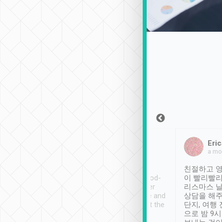
Sean Lee
Jack Ng
Eric
2018年12月30日
1個月前
a mo
ooking to Lavender
Tripool provides great
친절하고 영
- taichung.
service, vehicles in good-
이 빨리빨리
nous area with
condition and the driver
리스마스 
ny public transport.
service was awesome and
상담을 해주
er was so helpful
thoughtful. Driver went the
단지, 여행
ty ( telling us
extra mile on my last
으로 밤 9