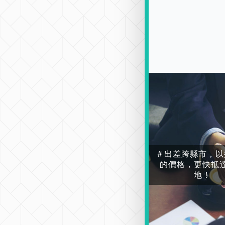
＃出差跨縣市，以
的價格，更快抵
地！