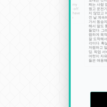
ther places of
booking to confirm if I
보내는 것이
t not known to
have safely arrived at my
짜는 사람 
 so definitely more
destination after drop-off.
웠고 운전기
se” feels). Really
Definitely something I have
지 않았고 
t. No delay in
not seen elsewhere 👍
낀 날 계속
and had a lovely
가서 동승자
up to lavender
해서 말도 
 Thank you tripool!
들었다. 그
렴하게 목
잘 도착해서
각이다. 확
저렴하고 일
딩. 픽업 
여럿이 자
들은 애용해