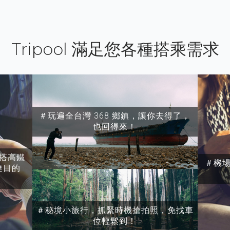
Tripool 滿足您各種搭乘需求
＃玩遍全台灣 368 鄉鎮，讓你去得了，
也回得來！
搭高鐵
＃機
達目的
＃秘境小旅行，抓緊時機搶拍照，免找車
位輕鬆到！