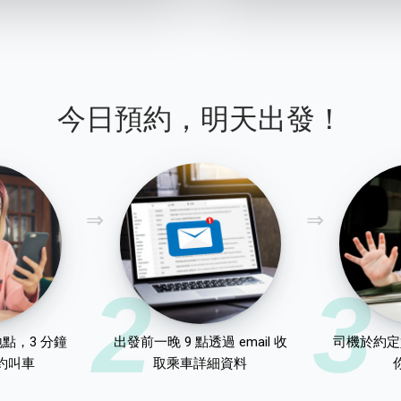
今日預約，明天出發！
2
3
點，3 分鐘
出發前一晚 9 點透過 email 收
司機於約定
約叫車
取乘車詳細資料