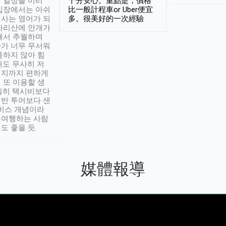
 일정을 미리
十分安心。重點是，價格
입장에서는 아쉬
比一般計程車or Uber便宜
사는 영어가 되
多。很美好的一次經驗
아리산에 안개가
해서 추월하며
가 너무 무서워
통하지 않아 힘
래도 무사히 저
적지까지 편하게
 또 이용할 생
실히 택시비보다
반 투어보다 샌
서비스 개념이라
유여행하는 사람
도 좋을 듯.
媒體報導