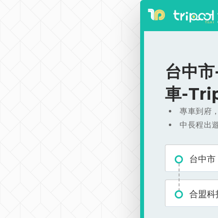
台中市-
車-Tr
專車到府
中長程出
台中市
合盟科