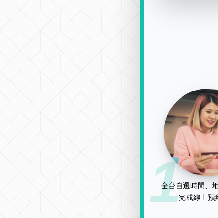
1
全台自選時間、地
完成線上預