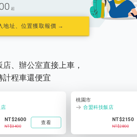
00
起
入地址、位置獲取報價 →
飯店
、
辦公室
直接上車，
轉計程車還便宜
桃園市
飯店
合盟科技飯店
NT$2600
NT$2150
查看
NT$3400
NT$2800