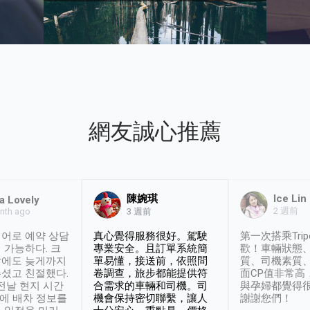
網友誠心推薦
陳婉琪
Ice Lin
a Lovely
2 週前
nth ago
3 週前
어로 예약 상담
真心覺得服務很好。駕駛
第一次搭乘Trip
 가능하다. 크
專業安全。且訂單系統簡
歡！車輛狀態
날에도 늦게까지
單易懂，接送前，依照問
質、司機素質
셨고 친절했다.
卷調查，旅步都能提供符
面CP值非常高
 전날 현지 시간
合需求的車輛和司機。司
與孕婦都覺得
시에 배차 정보를
機會保持密切聯繫，讓人
謝謝您們！