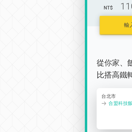
11
NT$
輸
從
你家
、
比搭高鐵
台北市
合盟科技