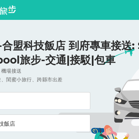
合盟科技飯店 到府專車接送: $1
ipool旅步-交通|接駁|包車
，機場接送
遊、閨蜜小旅行、跨縣市出差
技飯店