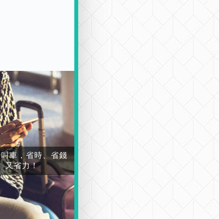
場叫車，省時、省錢
又省力！