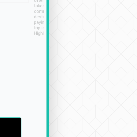
often limited English it
潔, 沒有煙味, 車
takes the difficulty out of
定
communicating the
destination details and
paying online prior to the
trip is very convenient.
Highly recommended