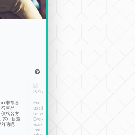
Joy Marsh
Benny Lau
1月12日
1 個月前
ool非常喜
Excellent service. We have
清境入住1晚, 由
、行車品
used Tripool to travel
清境, 都是乘坐由 Tri
、價格各方
between cities in Taiwan.
安排的車子, 接送都
，家中長輩
Every driver has been
去程司機早10分鐘到
很舒適呢！
excellent and arrives
程時遇上道路阻塞, 
exactly on time. As there is
鐘到達(可以接受),