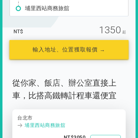
埔里西站商務旅舘
1350
NT$
起
輸入地址、位置獲取報價 →
從
你家
、
飯店
、
辦公室
直接上
車，
比搭高鐵轉計程車還便宜
台北市
埔里西站商務旅舘
NT$3050