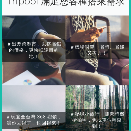
Tripool 滿足您各種搭乘需求
＃出差跨縣市，以搭高鐵
＃機場叫車，省時、省錢
的價格，更快抵達目的
又省力！
地！
＃秘境小旅行，抓緊時機
＃玩遍全台灣 368 鄉鎮，
搶拍照，免找車位輕鬆
讓你去得了，也回得來！
到！