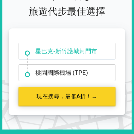
旅遊代步最佳選擇
大霸尖山登山口
星巴克-新竹護城河門市
桃園國際機場 (TPE)
現在搜尋，最低6折！→