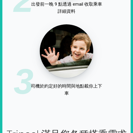
出發前一晚 9 點透過 email 收取乘車
詳細資料
3
司機於約定好的時間與地點載你上下
車