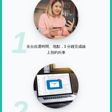
1
全台自選時間、地點，3 分鐘完成線
上預約叫車
2