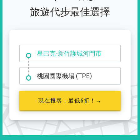
旅遊代步最佳選擇
大霸尖山登山口
星巴克-新竹護城河門市
桃園國際機場 (TPE)
現在搜尋，最低6折！→