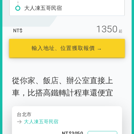
大人凍五哥民宿
1350
NT$
起
輸入地址、位置獲取報價 →
從
你家
、
飯店
、
辦公室
直接上
車，
比搭高鐵轉計程車還便宜
台北市
大人凍五哥民宿
NT$3050