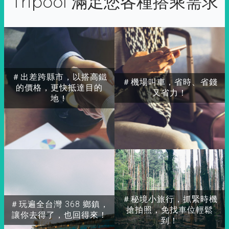
Tripool 滿足您各種搭乘需求
＃出差跨縣市，以搭高鐵
＃機場叫車，省時、省錢
的價格，更快抵達目的
又省力！
地！
＃秘境小旅行，抓緊時機
＃玩遍全台灣 368 鄉鎮，
搶拍照，免找車位輕鬆
讓你去得了，也回得來！
到！