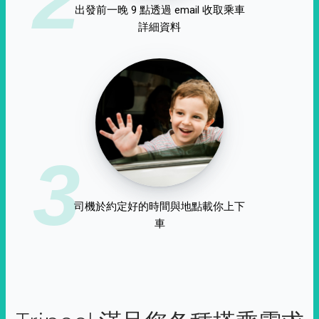
出發前一晚 9 點透過 email 收取乘車
詳細資料
3
司機於約定好的時間與地點載你上下
車