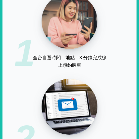
1
全台自選時間、地點，3 分鐘完成線
上預約叫車
2