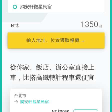
嫻安軒觀星民宿
1350
NT$
起
輸入地址、位置獲取報價 →
從
你家
、
飯店
、
辦公室
直接上
車，
比搭高鐵轉計程車還便宜
台北市
嫻安軒觀星民宿
NT$3050