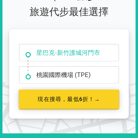
旅遊代步最佳選擇
大霸尖山登山口
星巴克-新竹護城河門市
桃園國際機場 (TPE)
現在搜尋，最低6折！→