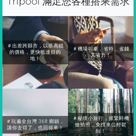
Tripool 滿足您各種搭乘需求
＃出差跨縣市，以搭高鐵
＃機場叫車，省時、省錢
的價格，更快抵達目的
又省力！
地！
＃秘境小旅行，抓緊時機
＃玩遍全台灣 368 鄉鎮，
搶拍照，免找車位輕鬆
讓你去得了，也回得來！
到！