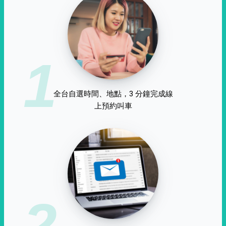
1
全台自選時間、地點，3 分鐘完成線
上預約叫車
2