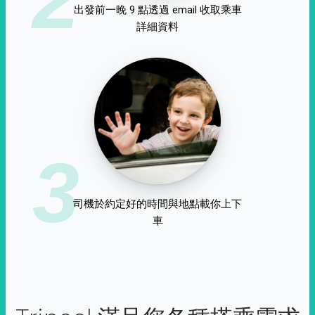
出發前一晚 9 點透過 email 收取乘車
詳細資料
3
司機於約定好的時間與地點載你上下
車