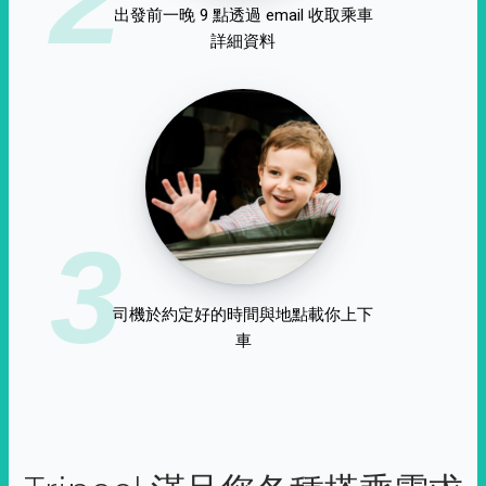
出發前一晚 9 點透過 email 收取乘車
詳細資料
3
司機於約定好的時間與地點載你上下
車