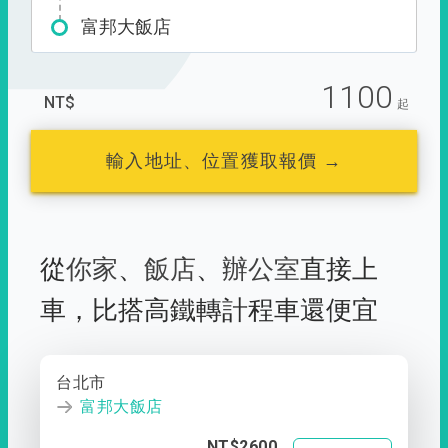
富邦大飯店
1100
NT$
起
輸入地址、位置獲取報價 →
從
你家
、
飯店
、
辦公室
直接上
車，
比搭高鐵轉計程車還便宜
台北市
富邦大飯店
NT$2600