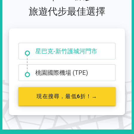
旅遊代步最佳選擇
大霸尖山登山口
桃園國際機場 (TPE)
現在搜尋，最低6折！→