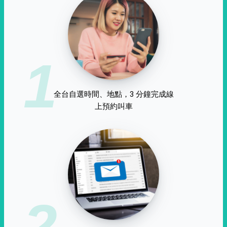
1
全台自選時間、地點，3 分鐘完成線
上預約叫車
2