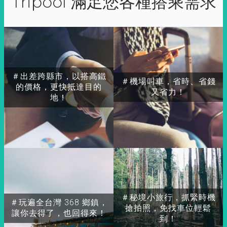
Tripool 滿足您各種搭乘需求
＃出差跨縣市，以搭高鐵
＃機場叫車，省時、省錢
的價格，更快抵達目的
又省力！
地！
＃秘境小旅行，抓緊時機
＃玩遍全台灣 368 鄉鎮，
搶拍照，免找車位輕鬆
讓你去得了，也回得來！
到！