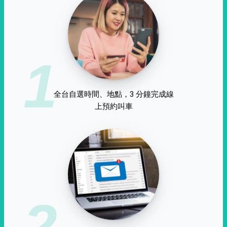
1
全台自選時間、地點，3 分鐘完成線
上預約叫車
2