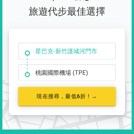
旅遊代步最佳選擇
大霸尖山登山口
星巴克-新竹護城河門市
桃園國際機場 (TPE)
現在搜尋，最低6折！→