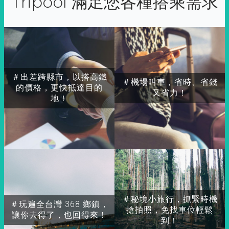
Tripool 滿足您各種搭乘需求
＃出差跨縣市，以搭高鐵
＃機場叫車，省時、省錢
的價格，更快抵達目的
又省力！
地！
＃秘境小旅行，抓緊時機
＃玩遍全台灣 368 鄉鎮，
搶拍照，免找車位輕鬆
讓你去得了，也回得來！
到！