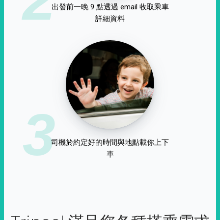
出發前一晚 9 點透過 email 收取乘車
詳細資料
3
司機於約定好的時間與地點載你上下
車