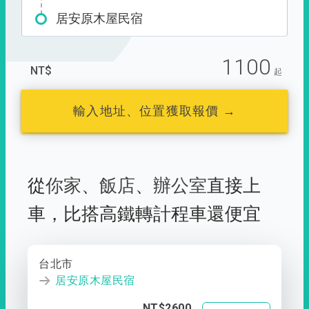
居安原木屋民宿
1100
NT$
起
輸入地址、位置獲取報價 →
從
你家
、
飯店
、
辦公室
直接上
車，
比搭高鐵轉計程車還便宜
台北市
居安原木屋民宿
NT$2600