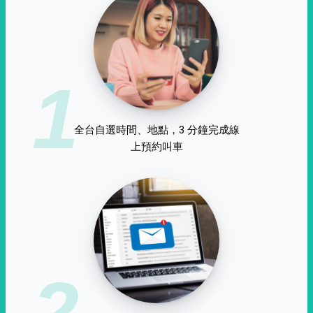
1
全台自選時間、地點，3 分鐘完成線
上預約叫車
2