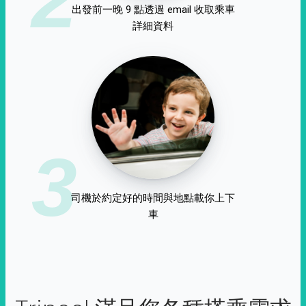
出發前一晚 9 點透過 email 收取乘車
詳細資料
3
司機於約定好的時間與地點載你上下
車