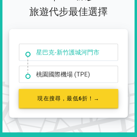
旅遊代步最佳選擇
大霸尖山登山口
星巴克-新竹護城河門市
桃園國際機場 (TPE)
現在搜尋，最低6折！→