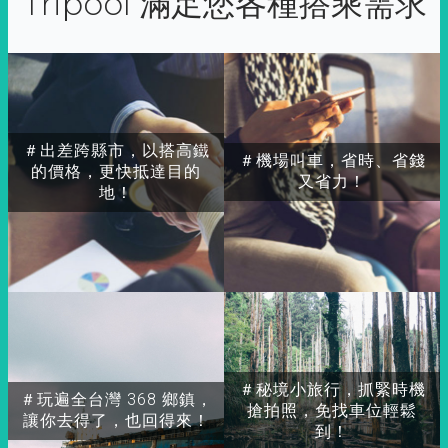
Tripool 滿足您各種搭乘需求
＃出差跨縣市，以搭高鐵
＃機場叫車，省時、省錢
的價格，更快抵達目的
又省力！
地！
＃秘境小旅行，抓緊時機
＃玩遍全台灣 368 鄉鎮，
搶拍照，免找車位輕鬆
讓你去得了，也回得來！
到！