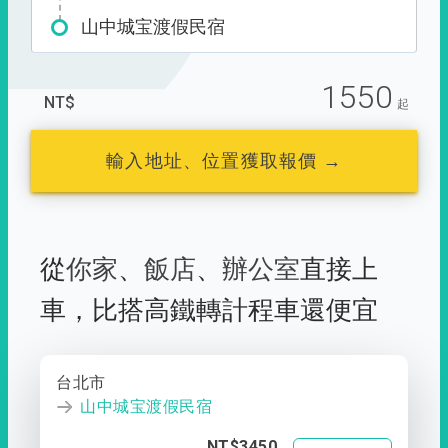
山中城宝渡假民宿
1550
NT$
起
輸入地址、位置獲取報價 →
從
你家
、
飯店
、
辦公室
直接上
車，
比搭高鐵轉計程車還便宜
台北市
山中城宝渡假民宿
NT$3450