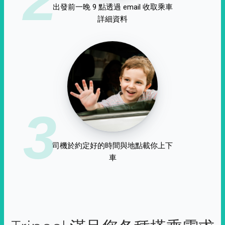
出發前一晚 9 點透過 email 收取乘車
詳細資料
3
司機於約定好的時間與地點載你上下
車