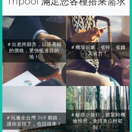
Tripool 滿足您各種搭乘需求
＃出差跨縣市，以搭高鐵
＃機場叫車，省時、省錢
的價格，更快抵達目的
又省力！
地！
＃秘境小旅行，抓緊時機
＃玩遍全台灣 368 鄉鎮，
搶拍照，免找車位輕鬆
讓你去得了，也回得來！
到！