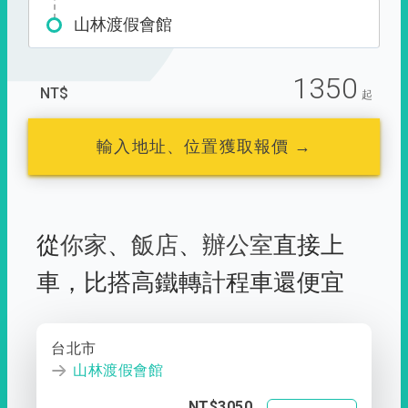
山林渡假會館
1350
NT$
起
輸入地址、位置獲取報價 →
從
你家
、
飯店
、
辦公室
直接上
車，
比搭高鐵轉計程車還便宜
台北市
山林渡假會館
NT$3050