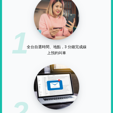
1
全台自選時間、地點，3 分鐘完成線
上預約叫車
2