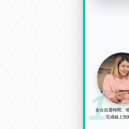
1
全台自選時間、地
完成線上預