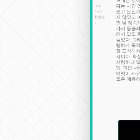
ther places of
booking to confirm if I
보내는 것이
t not known to
have safely arrived at my
짜는 사람 
 so definitely more
destination after drop-off.
웠고 운전기
se” feels). Really
Definitely something I have
지 않았고 
t. No delay in
not seen elsewhere 👍
낀 날 계속
and had a lovely
가서 동승자
up to lavender
해서 말도 
 Thank you tripool!
들었다. 그
렴하게 목
잘 도착해서
각이다. 확
저렴하고 일
딩. 픽업 
여럿이 자
들은 애용해