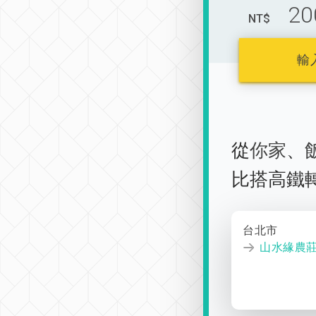
20
NT$
輸
從
你家
、
比搭高鐵
台北市
山水緣農