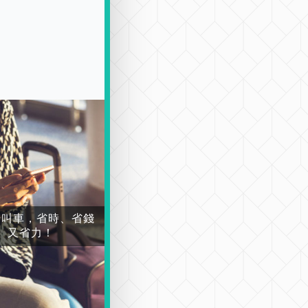
場叫車，省時、省錢
又省力！