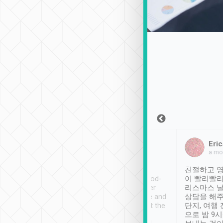
Sean Lee
Jack Ng
Eric
2018年12月30日
1個月前
a mo
ooking to Lavender
Tripool provides great
친절하고 영
- taichung.
service, vehicles in good-
이 빨리빨리
nous area with
condition and the driver
리스마스 
ny public transport.
service was awesome and
상담을 해주
er was so helpful
thoughtful. Driver went the
단지, 여행
ty ( telling us
extra mile on my last
으로 밤 9