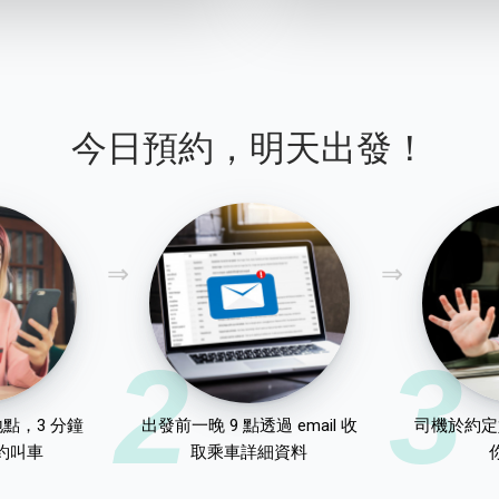
今日預約，明天出發！
2
3
點，3 分鐘
出發前一晚 9 點透過 email 收
司機於約定
約叫車
取乘車詳細資料