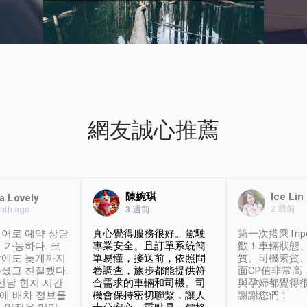
網友誠心推薦
陳婉琪
Ice Lin
a Lovely
2 週前
nth ago
3 週前
어로 예약 상담
真心覺得服務很好。駕駛
第一次搭乘Trip
 가능하다. 크
專業安全。且訂單系統簡
歡！車輛狀態
날에도 늦게까지
單易懂，接送前，依照問
質、司機素質
셨고 친절했다.
卷調查，旅步都能提供符
面CP值非常高
 전날 현지 시간
合需求的車輛和司機。司
與孕婦都覺得
시에 배차 정보를
機會保持密切聯繫，讓人
謝謝您們！