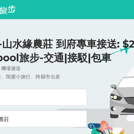
山水緣農莊 到府專車接送: $2
ipool旅步-交通|接駁|包車
，機場接送
遊、閨蜜小旅行、跨縣市出差
農莊