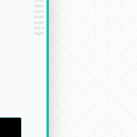
often limited English it
潔, 沒有煙味, 車
takes the difficulty out of
定
communicating the
destination details and
paying online prior to the
trip is very convenient.
Highly recommended