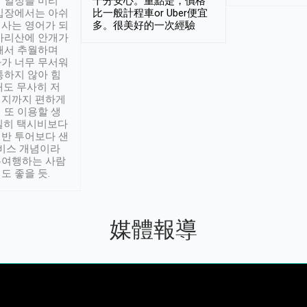
 일정을 미리
十分安心。重點是，價格
입장에서는 아쉬
比一般計程車or Uber便宜
사는 영어가 되
多。很美好的一次經驗
아리산에 안개가
해서 추월하며
가 너무 무서워
통하지 않아 힘
래도 무사히 저
적지까지 편하게
 또 이용할 생
실히 택시비보다
반 투어보다 샌
서비스 개념이라
유여행하는 사람
도 좋을 듯.
媒體報導