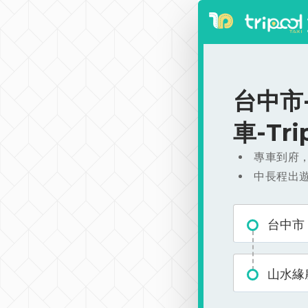
台中市-
車-Tr
專車到府
中長程出
台中市
山水緣