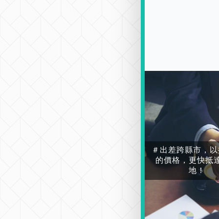
＃出差跨縣市，以
的價格，更快抵
地！