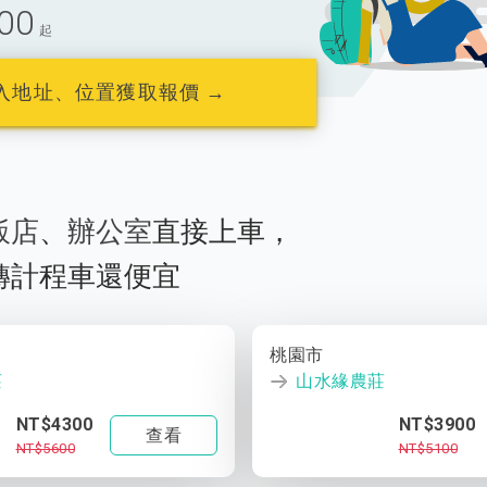
00
起
入地址、位置獲取報價 →
飯店
、
辦公室
直接上車，
轉計程車還便宜
桃園市
莊
山水緣農莊
NT$4300
NT$3900
查看
NT$5600
NT$5100