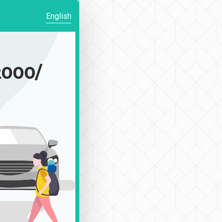
English
000/