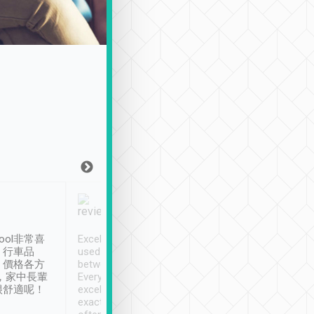
Joy Marsh
Benny Lau
1月12日
1 個月前
ool非常喜
Excellent service. We have
清境入住1晚, 由
、行車品
used Tripool to travel
清境, 都是乘坐由 Tri
、價格各方
between cities in Taiwan.
安排的車子, 接送都
，家中長輩
Every driver has been
去程司機早10分鐘到
很舒適呢！
excellent and arrives
程時遇上道路阻塞, 
exactly on time. As there is
鐘到達(可以接受),