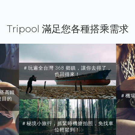
Tripool 滿足您各種搭乘需求
＃玩遍全台灣 368 鄉鎮，讓你去得了，
也回得來！
搭高鐵
＃機
達目的
＃秘境小旅行，抓緊時機搶拍照，免找車
位輕鬆到！