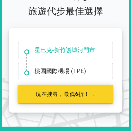
旅遊代步最佳選擇
大霸尖山登山口
星巴克-新竹護城河門市
桃園國際機場 (TPE)
現在搜尋，最低6折！→