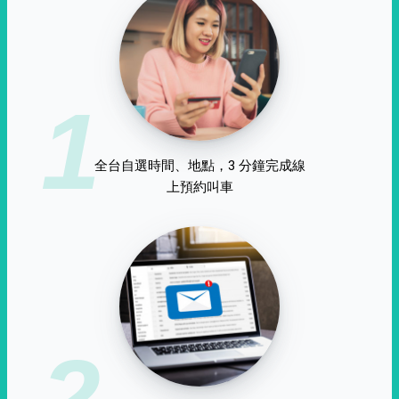
1
全台自選時間、地點，3 分鐘完成線
上預約叫車
2