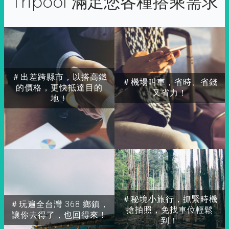
Tripool 滿足您各種搭乘需求
＃出差跨縣市，以搭高鐵
＃機場叫車，省時、省錢
的價格，更快抵達目的
又省力！
地！
＃秘境小旅行，抓緊時機
＃玩遍全台灣 368 鄉鎮，
搶拍照，免找車位輕鬆
讓你去得了，也回得來！
到！