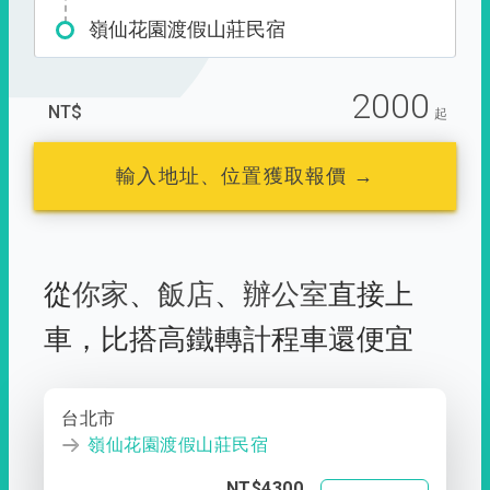
嶺仙花園渡假山莊民宿
2000
NT$
起
輸入地址、位置獲取報價 →
從
你家
、
飯店
、
辦公室
直接上
車，
比搭高鐵轉計程車還便宜
台北市
嶺仙花園渡假山莊民宿
NT$4300