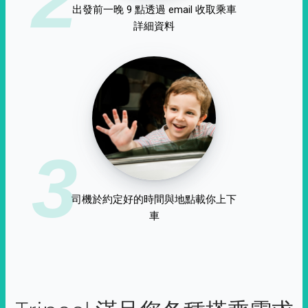
出發前一晚 9 點透過 email 收取乘車
詳細資料
3
司機於約定好的時間與地點載你上下
車