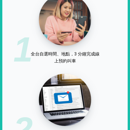
1
全台自選時間、地點，3 分鐘完成線
上預約叫車
2