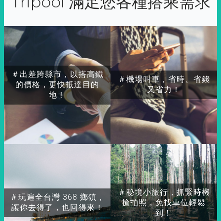
Tripool 滿足您各種搭乘需求
＃出差跨縣市，以搭高鐵
＃機場叫車，省時、省錢
的價格，更快抵達目的
又省力！
地！
＃秘境小旅行，抓緊時機
＃玩遍全台灣 368 鄉鎮，
搶拍照，免找車位輕鬆
讓你去得了，也回得來！
到！