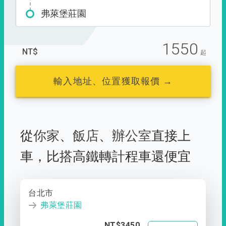
弗萊堡莊園
1550
NT$
起
輸入地址、位置獲取報價 →
從
你家
、
飯店
、
辦公室
直接上
車，
比搭高鐵轉計程車還便宜
台北市
弗萊堡莊園
NT$3450