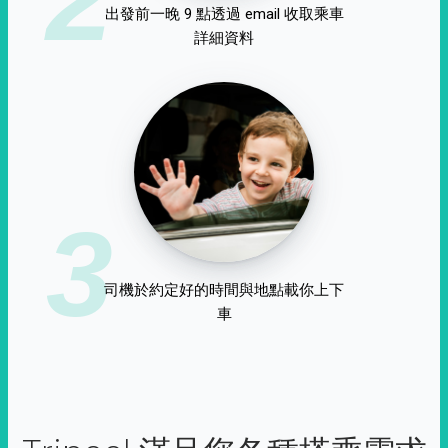
出發前一晚 9 點透過 email 收取乘車
詳細資料
3
司機於約定好的時間與地點載你上下
車