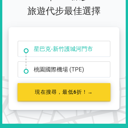
旅遊代步最佳選擇
大霸尖山登山口
星巴克-新竹護城河門市
桃園國際機場 (TPE)
現在搜尋，最低6折！→