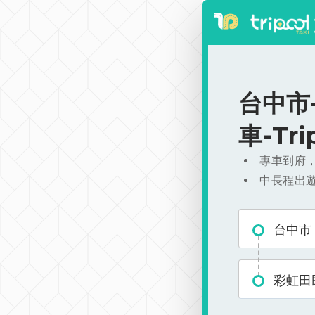
台中市-
車-Tr
專車到府
中長程出
台中市
彩虹田