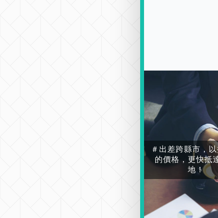
＃出差跨縣市，以
的價格，更快抵
地！