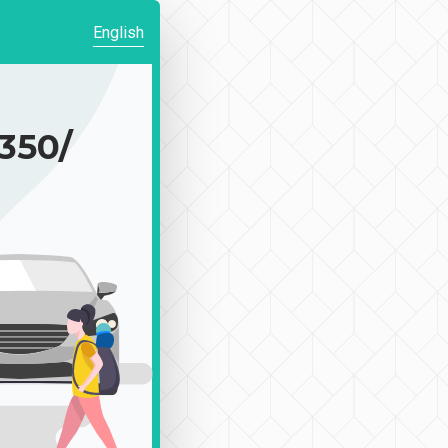
English
50/