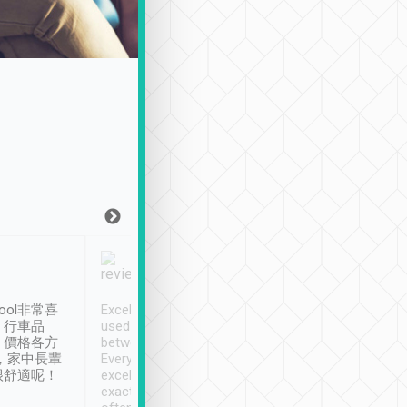
Joy Marsh
Benny Lau
1月12日
1 個月前
ool非常喜
Excellent service. We have
清境入住1晚, 由
、行車品
used Tripool to travel
清境, 都是乘坐由 Tri
、價格各方
between cities in Taiwan.
安排的車子, 接送都
，家中長輩
Every driver has been
去程司機早10分鐘到
很舒適呢！
excellent and arrives
程時遇上道路阻塞, 
exactly on time. As there is
鐘到達(可以接受),