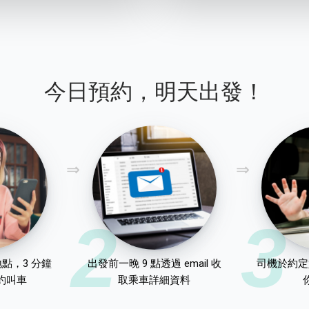
今日預約，明天出發！
2
3
點，3 分鐘
出發前一晚 9 點透過 email 收
司機於約定
約叫車
取乘車詳細資料