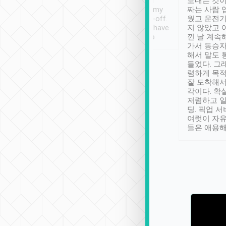
ther places of
booking to confirm if I
보내는 것이
t not known to
have safely arrived at my
짜는 사람 
 so definitely more
destination after drop-off.
웠고 운전기
se” feels). Really
Definitely something I have
지 않았고 
t. No delay in
not seen elsewhere 👍
낀 날 계속
and had a lovely
가서 동승자
up to lavender
해서 말도 
 Thank you tripool!
들었다. 그
렴하게 목
잘 도착해서
각이다. 확
저렴하고 일
딩. 픽업 
여럿이 자
들은 애용해