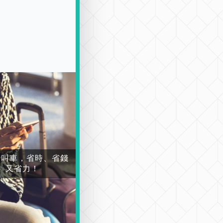
場叫車，省時、省錢
又省力！