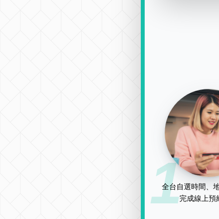
1
全台自選時間、地
完成線上預