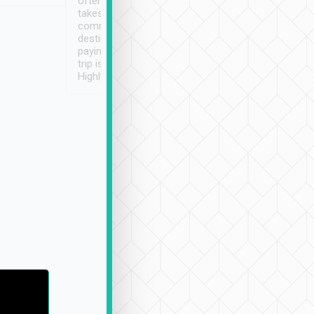
often limited English it
潔, 沒有煙味, 車
takes the difficulty out of
定
communicating the
destination details and
paying online prior to the
trip is very convenient.
Highly recommended