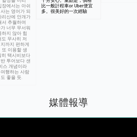
 일정을 미리
十分安心。重點是，價格
입장에서는 아쉬
比一般計程車or Uber便宜
사는 영어가 되
多。很美好的一次經驗
아리산에 안개가
해서 추월하며
가 너무 무서워
통하지 않아 힘
래도 무사히 저
적지까지 편하게
 또 이용할 생
실히 택시비보다
반 투어보다 샌
서비스 개념이라
유여행하는 사람
도 좋을 듯.
媒體報導