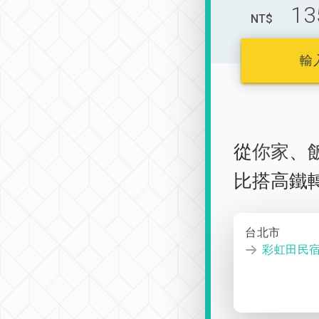
13
NT$
輸
從
你家
、
比搭高鐵
台北市
彩虹田民