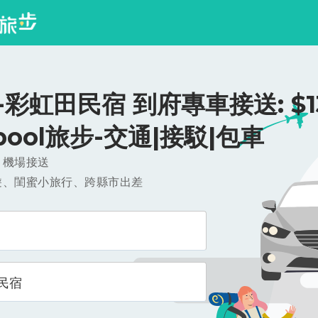
彩虹田民宿 到府專車接送: $13
ipool旅步-交通|接駁|包車
，機場接送
遊、閨蜜小旅行、跨縣市出差
民宿