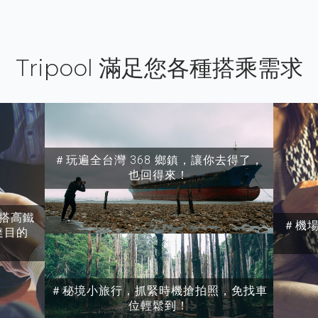
Tripool 滿足您各種搭乘需求
＃玩遍全台灣 368 鄉鎮，讓你去得了，
也回得來！
搭高鐵
＃機
達目的
＃秘境小旅行，抓緊時機搶拍照，免找車
位輕鬆到！