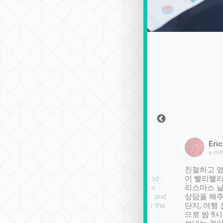
Sean Lee
Jack Ng
Eric
2018年12月30日
1個月前
a mo
ooking to Lavender
Tripool provides great
친절하고 영
- taichung.
service, vehicles in good-
이 빨리빨리
nous area with
condition and the driver
리스마스 
ny public transport.
service was awesome and
상담을 해주
er was so helpful
thoughtful. Driver went the
단지, 여행
ty ( telling us
extra mile on my last
으로 밤 9