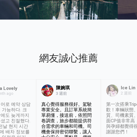
網友誠心推薦
陳婉琪
Ice Lin
a Lovely
2 週前
nth ago
3 週前
어로 예약 상담
真心覺得服務很好。駕駛
第一次搭乘Trip
 가능하다. 크
專業安全。且訂單系統簡
歡！車輛狀態
날에도 늦게까지
單易懂，接送前，依照問
質、司機素質
셨고 친절했다.
卷調查，旅步都能提供符
面CP值非常高
 전날 현지 시간
合需求的車輛和司機。司
與孕婦都覺得
시에 배차 정보를
機會保持密切聯繫，讓人
謝謝您們！