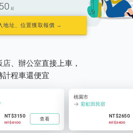
50
起
入地址、位置獲取報價 →
飯店
、
辦公室
直接上車，
轉計程車還便宜
桃園市
宿
彩虹田民宿
NT$3150
NT$2650
查看
NT$4100
NT$3400