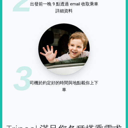
出發前一晚 9 點透過 email 收取乘車
詳細資料
3
司機於約定好的時間與地點載你上下
車