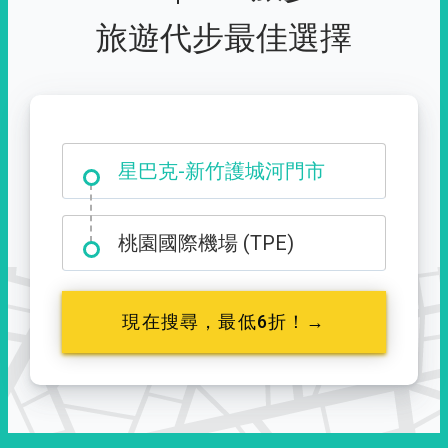
旅遊代步最佳選擇
大霸尖山登山口
星巴克-新竹護城河門市
桃園國際機場 (TPE)
現在搜尋，最低6折！→