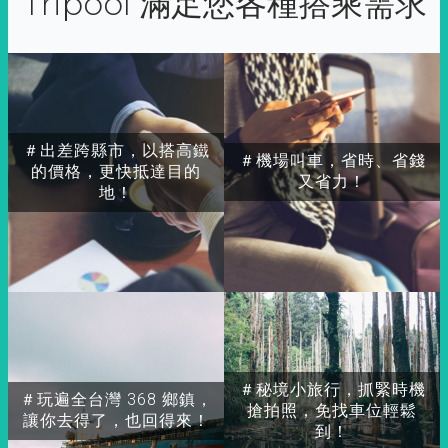
Tripool 滿足您各種搭乘需求
＃出差跨縣市，以搭高鐵
＃機場叫車，省時、省錢
的價格，更快抵達目的
又省力！
地！
＃秘境小旅行，抓緊時機
＃玩遍全台灣 368 鄉鎮，
搶拍照，免找車位輕鬆
讓你去得了，也回得來！
到！