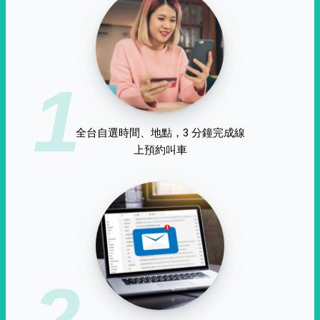
1
全台自選時間、地點，3 分鐘完成線
上預約叫車
2