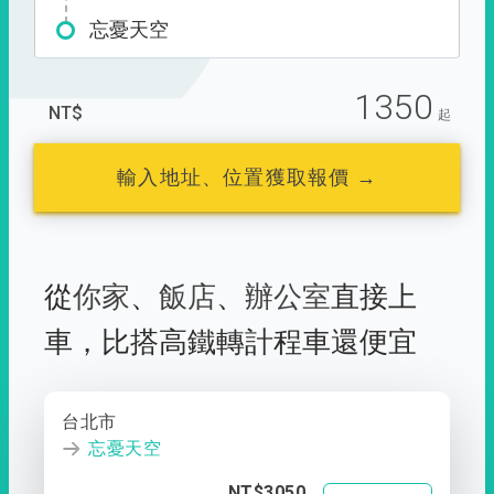
忘憂天空
1350
NT$
起
輸入地址、位置獲取報價 →
從
你家
、
飯店
、
辦公室
直接上
車，
比搭高鐵轉計程車還便宜
台北市
忘憂天空
NT$3050