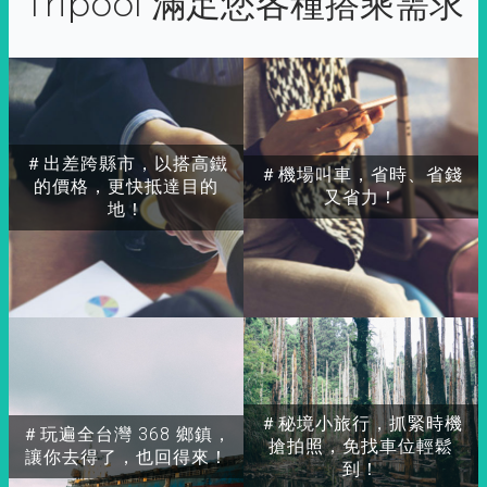
Tripool 滿足您各種搭乘需求
＃出差跨縣市，以搭高鐵
＃機場叫車，省時、省錢
的價格，更快抵達目的
又省力！
地！
＃秘境小旅行，抓緊時機
＃玩遍全台灣 368 鄉鎮，
搶拍照，免找車位輕鬆
讓你去得了，也回得來！
到！