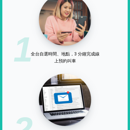
1
全台自選時間、地點，3 分鐘完成線
上預約叫車
2