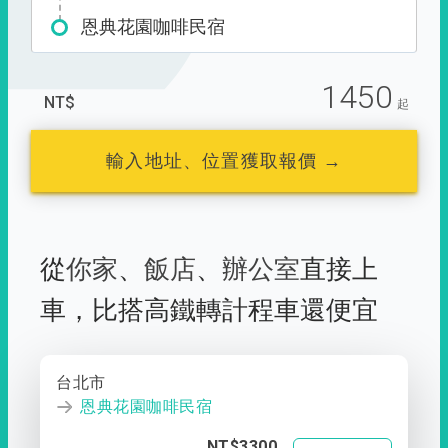
恩典花園咖啡民宿
1450
NT$
起
輸入地址、位置獲取報價 →
從
你家
、
飯店
、
辦公室
直接上
車，
比搭高鐵轉計程車還便宜
台北市
恩典花園咖啡民宿
NT$3300