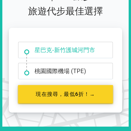
旅遊代步最佳選擇
大霸尖山登山口
桃園國際機場 (TPE)
現在搜尋，最低6折！→