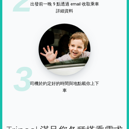
出發前一晚 9 點透過 email 收取乘車
詳細資料
3
司機於約定好的時間與地點載你上下
車