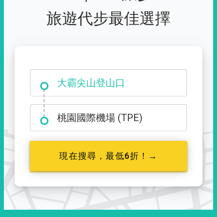
旅遊代步最佳選擇
大霸尖山登山口
桃園國際機場 (TPE)
現在搜尋，最低6折！→