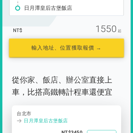
日月潭皇后古堡飯店
1550
NT$
起
輸入地址、位置獲取報價 →
從
你家
、
飯店
、
辦公室
直接上
車，
比搭高鐵轉計程車還便宜
台北市
日月潭皇后古堡飯店
NT$3450