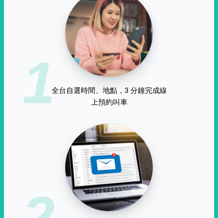
1
全台自選時間、地點，3 分鐘完成線
上預約叫車
2