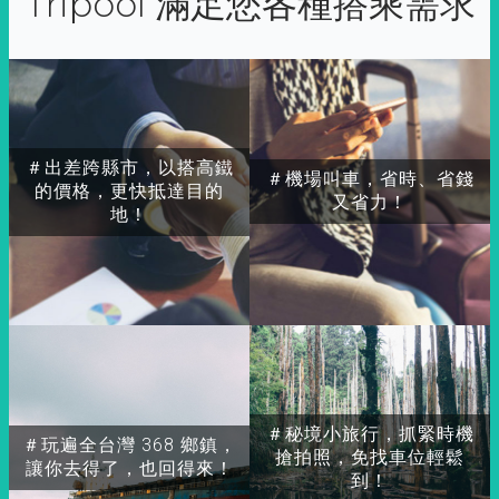
Tripool 滿足您各種搭乘需求
＃出差跨縣市，以搭高鐵
＃機場叫車，省時、省錢
的價格，更快抵達目的
又省力！
地！
＃秘境小旅行，抓緊時機
＃玩遍全台灣 368 鄉鎮，
搶拍照，免找車位輕鬆
讓你去得了，也回得來！
到！