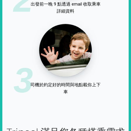
出發前一晚 9 點透過 email 收取乘車
詳細資料
3
司機於約定好的時間與地點載你上下
車