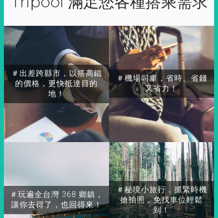
Tripool 滿足您各種搭乘需求
＃出差跨縣市，以搭高鐵
＃機場叫車，省時、省錢
的價格，更快抵達目的
又省力！
地！
＃秘境小旅行，抓緊時機
＃玩遍全台灣 368 鄉鎮，
搶拍照，免找車位輕鬆
讓你去得了，也回得來！
到！