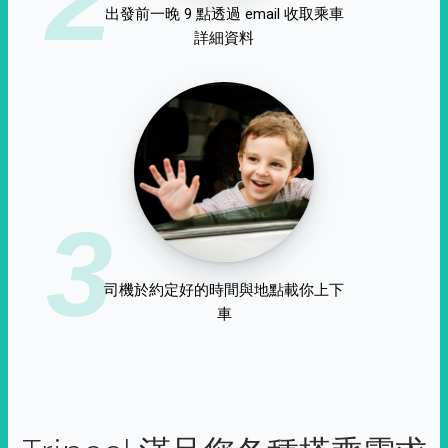
出發前一晚 9 點透過 email 收取乘車
詳細資料
3
司機於約定好的時間與地點載你上下
車