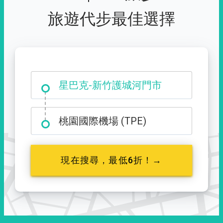
旅遊代步最佳選擇
大霸尖山登山口
星巴克-新竹護城河門市
桃園國際機場 (TPE)
現在搜尋，最低6折！→