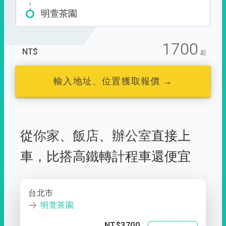
明萱茶園
1700
NT$
起
輸入地址、位置獲取報價 →
從
你家
、
飯店
、
辦公室
直接上
車，
比搭高鐵轉計程車還便宜
台北市
明萱茶園
NT$3700