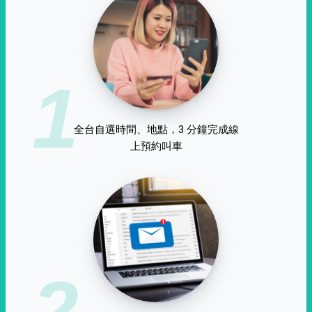
1
全台自選時間、地點，3 分鐘完成線
上預約叫車
2