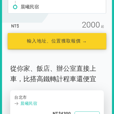
晨曦民宿
2000
NT$
起
輸入地址、位置獲取報價 →
從
你家
、
飯店
、
辦公室
直接上
車，
比搭高鐵轉計程車還便宜
台北市
晨曦民宿
NT$4300