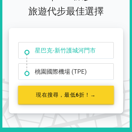
旅遊代步最佳選擇
大霸尖山登山口
星巴克-新竹護城河門市
桃園國際機場 (TPE)
現在搜尋，最低6折！→