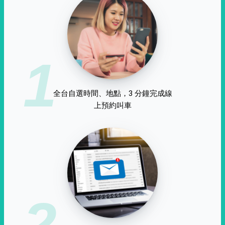
1
全台自選時間、地點，3 分鐘完成線
上預約叫車
2