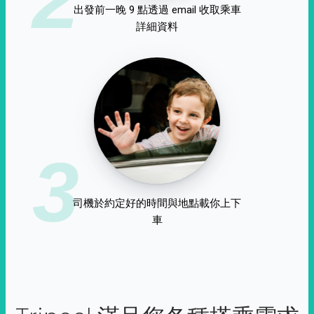
出發前一晚 9 點透過 email 收取乘車
詳細資料
3
司機於約定好的時間與地點載你上下
車