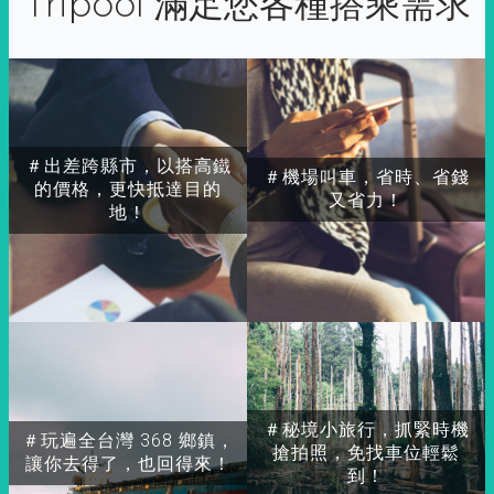
Tripool 滿足您各種搭乘需求
＃出差跨縣市，以搭高鐵
＃機場叫車，省時、省錢
的價格，更快抵達目的
又省力！
地！
＃秘境小旅行，抓緊時機
＃玩遍全台灣 368 鄉鎮，
搶拍照，免找車位輕鬆
讓你去得了，也回得來！
到！