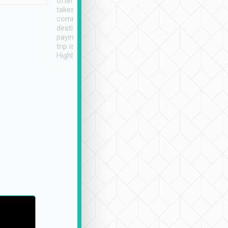
often limited English it
潔, 沒有煙味, 車
takes the difficulty out of
定
communicating the
destination details and
paying online prior to the
trip is very convenient.
Highly recommended