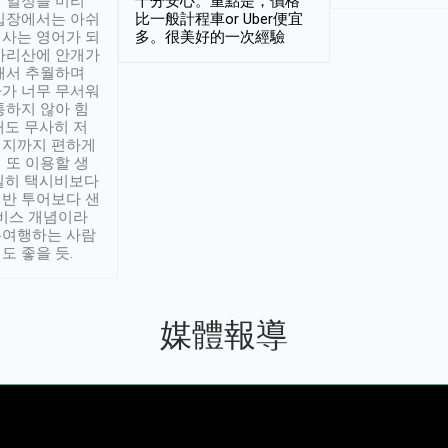
 일정을 미리
十分安心。重點是，價格
입장에서는 아쉬
比一般計程車or Uber便宜
사는 영어가 되
多。很美好的一次經驗
아리산에 안개가
해서 추월하며
가 너무 무서워
통하지 않아 힘
래도 무사히 저
적지까지 편하게
 또 이용할 생
실히 택시비보다
반 투어보다 샌
서비스 개념이라
유여행하는 사람
도 좋을 듯.
媒體報導