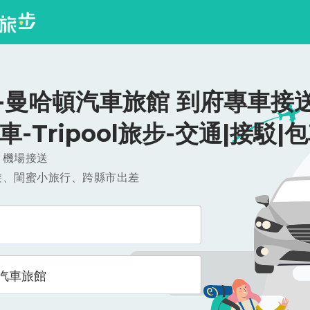
-曼哈頓汽車旅館 到府專車接送
0/車-Tripool旅步-交通|接駁|
，機場接送
遊、閨蜜小旅行、跨縣市出差
汽車旅館