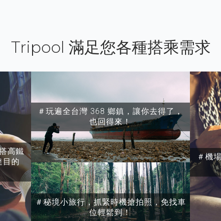
Tripool 滿足您各種搭乘需求
＃玩遍全台灣 368 鄉鎮，讓你去得了，
也回得來！
搭高鐵
＃機
達目的
＃秘境小旅行，抓緊時機搶拍照，免找車
位輕鬆到！