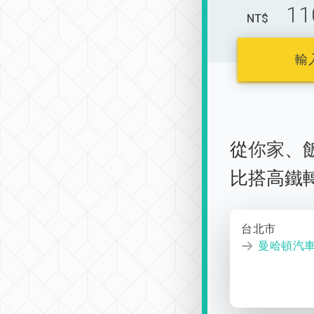
11
NT$
輸
從
你家
、
比搭高鐵
台北市
曼哈頓汽