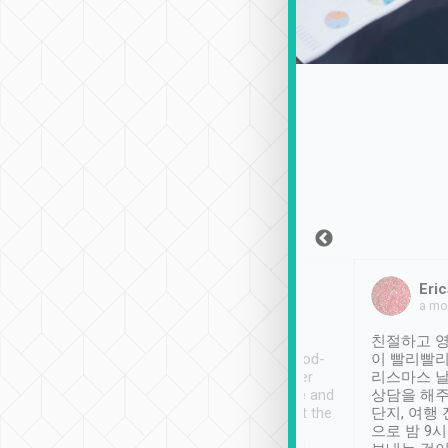
Sean Lee
Jack Ng
Eric
2018年12月30日
1個月前
a mo
ooking to Lavender
Tripool provides great
친절하고 영
- taichung.
service, vehicles in good-
이 빨리빨리
nous area with
condition and the driver
리스마스 
ny public transport.
service was awesome and
상담을 해주
er was so helpful
thoughtful. Driver went the
단지, 여행
ty ( telling us
extra mile on my last
으로 밤 9