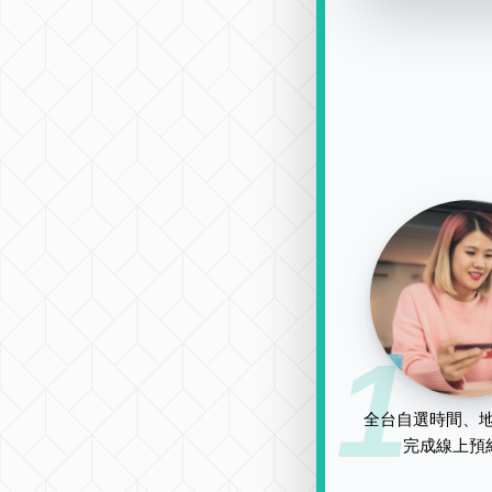
1
全台自選時間、地
完成線上預