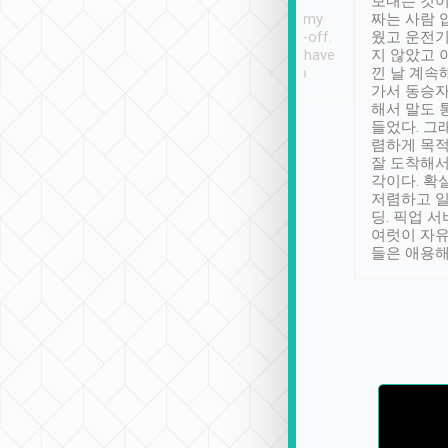
ther places of
booking to confirm if I
보내는 것이
t not known to
have safely arrived at my
짜는 사람 
 so definitely more
destination after drop-off.
웠고 운전기
se” feels). Really
Definitely something I have
지 않았고 
t. No delay in
not seen elsewhere 👍
낀 날 계속
and had a lovely
가서 동승자
up to lavender
해서 말도 
 Thank you tripool!
들었다. 그
렴하게 목
잘 도착해서
각이다. 확
저렴하고 일
딩. 픽업 
여럿이 자
들은 애용해