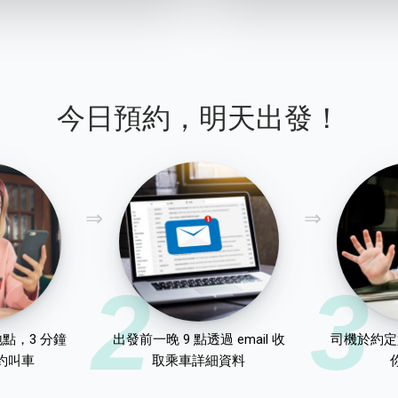
今日預約，明天出發！
2
3
點，3 分鐘
出發前一晚 9 點透過 email 收
司機於約定
約叫車
取乘車詳細資料