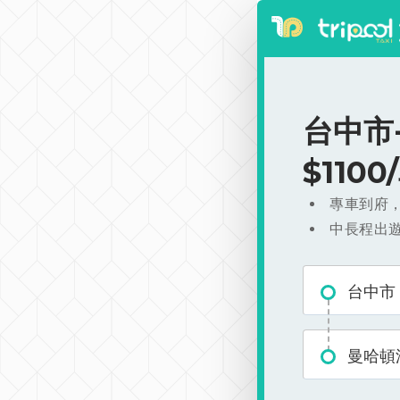
台中市
$110
專車到府
中長程出
台中市
曼哈頓