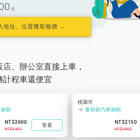
00
起
入地址、位置獲取報價 →
飯店
、
辦公室
直接上車，
轉計程車還便宜
桃園市
車旅館
曼哈頓汽車旅館
NT$2600
NT$2150
查看
NT$3400
NT$2800