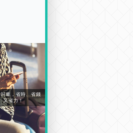
場叫車，省時、省錢
又省力！