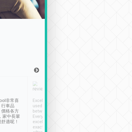
Joy Marsh
Benny Lau
1月12日
1 個月前
ool非常喜
Excellent service. We have
清境入住1晚, 由
、行車品
used Tripool to travel
清境, 都是乘坐由 Tri
、價格各方
between cities in Taiwan.
安排的車子, 接送都
，家中長輩
Every driver has been
去程司機早10分鐘到
很舒適呢！
excellent and arrives
程時遇上道路阻塞, 
exactly on time. As there is
鐘到達(可以接受),