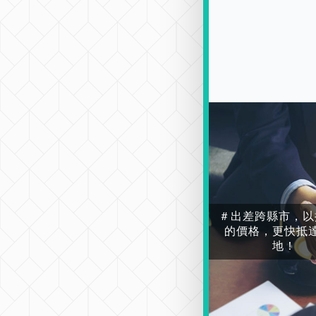
＃出差跨縣市，以
的價格，更快抵
地！