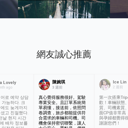
網友誠心推薦
陳婉琪
Ice Lin
a Lovely
2 週前
nth ago
3 週前
어로 예약 상담
真心覺得服務很好。駕駛
第一次搭乘Trip
 가능하다. 크
專業安全。且訂單系統簡
歡！車輛狀態
날에도 늦게까지
單易懂，接送前，依照問
質、司機素質
셨고 친절했다.
卷調查，旅步都能提供符
面CP值非常高
 전날 현지 시간
合需求的車輛和司機。司
與孕婦都覺得
시에 배차 정보를
機會保持密切聯繫，讓人
謝謝您們！