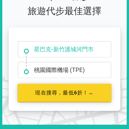
旅遊代步最佳選擇
大霸尖山登山口
桃園國際機場 (TPE)
現在搜尋，最低6折！→