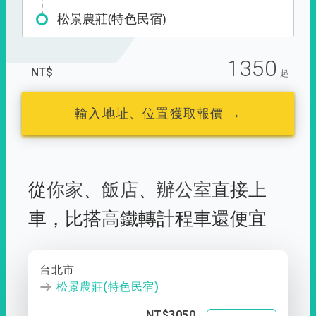
松景農莊(特色民宿)
1350
NT$
起
輸入地址、位置獲取報價 →
從
你家
、
飯店
、
辦公室
直接上
車，
比搭高鐵轉計程車還便宜
台北市
松景農莊(特色民宿)
NT$3050