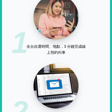
1
全台自選時間、地點，3 分鐘完成線
上預約叫車
2