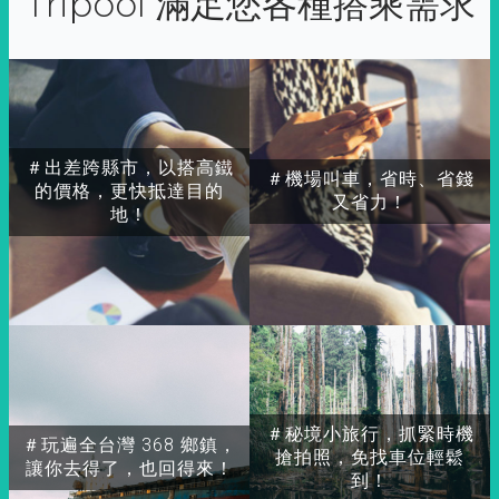
Tripool 滿足您各種搭乘需求
＃出差跨縣市，以搭高鐵
＃機場叫車，省時、省錢
的價格，更快抵達目的
又省力！
地！
＃秘境小旅行，抓緊時機
＃玩遍全台灣 368 鄉鎮，
搶拍照，免找車位輕鬆
讓你去得了，也回得來！
到！