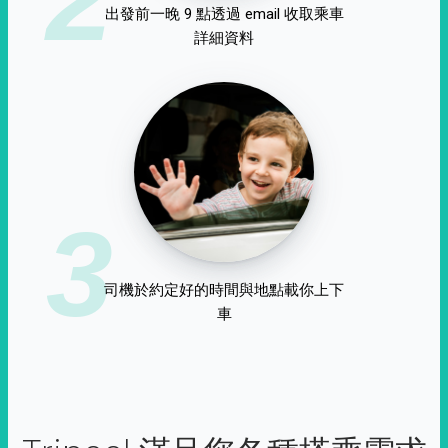
出發前一晚 9 點透過 email 收取乘車
詳細資料
3
司機於約定好的時間與地點載你上下
車