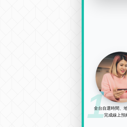
1
全台自選時間、地
完成線上預