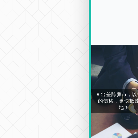
＃出差跨縣市，以
的價格，更快抵
地！