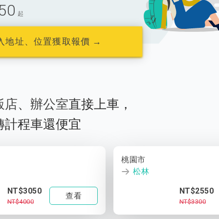
50
起
入地址、位置獲取報價 →
飯店
、
辦公室
直接上車，
轉計程車還便宜
桃園市
松林
NT$3050
NT$2550
查看
NT$4000
NT$3300