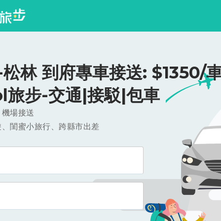
松林 到府專車接送: $1350/車
ool旅步-交通|接駁|包車
，機場接送
遊、閨蜜小旅行、跨縣市出差