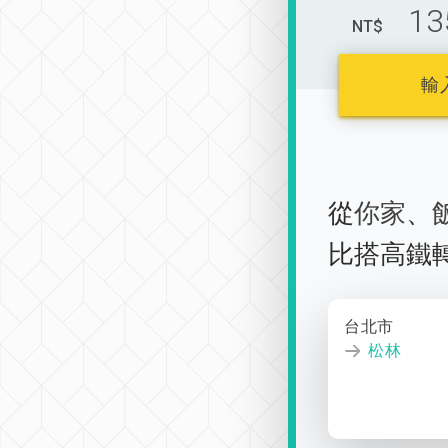
13
NT$
輸
從
你家
、
比搭高鐵
台北市
松林