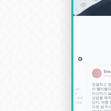
Sean Lee
Jack Ng
Eric
2018年12月30日
1個月前
a mo
ooking to Lavender
Tripool provides great
친절하고 영
- taichung.
service, vehicles in good-
이 빨리빨리
nous area with
condition and the driver
리스마스 
ny public transport.
service was awesome and
상담을 해주
er was so helpful
thoughtful. Driver went the
단지, 여행
ty ( telling us
extra mile on my last
으로 밤 9