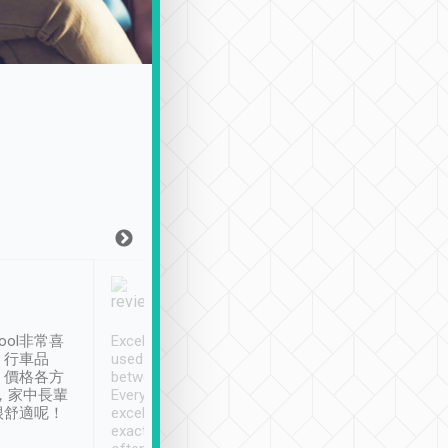
Joy Marsh
Benny Lau
1月12日
1 個月前
ool非常喜
Excellent service. We have
清境入住1晚, 由
、行車品
used Tripool to travel
清境, 都是乘坐由 Tri
、價格各方
between cities in Taiwan.
安排的車子, 接送都
，家中長輩
Every driver has been
去程司機早10分鐘到
很舒適呢！
excellent and arrives
程時遇上道路阻塞, 
exactly on time. As there is
鐘到達(可以接受),