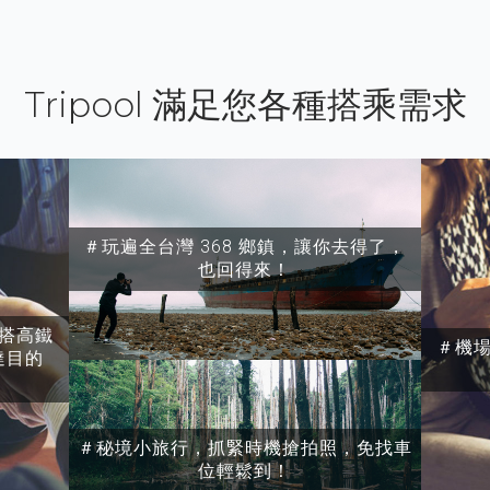
Tripool 滿足您各種搭乘需求
＃玩遍全台灣 368 鄉鎮，讓你去得了，
也回得來！
搭高鐵
＃機
達目的
＃秘境小旅行，抓緊時機搶拍照，免找車
位輕鬆到！