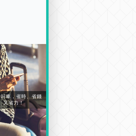
場叫車，省時、省錢
又省力！