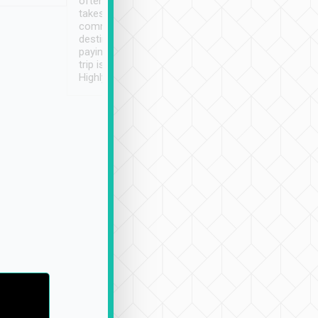
often limited English it
潔, 沒有煙味, 車
takes the difficulty out of
定
communicating the
destination details and
paying online prior to the
trip is very convenient.
Highly recommended