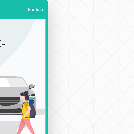
English
-