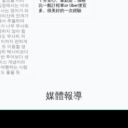
 일정을 미리
十分安心。重點是，價格
입장에서는 아쉬
比一般計程車or Uber便宜
사는 영어가 되
多。很美好的一次經驗
아리산에 안개가
해서 추월하며
가 너무 무서워
통하지 않아 힘
래도 무사히 저
적지까지 편하게
 또 이용할 생
실히 택시비보다
반 투어보다 샌
서비스 개념이라
유여행하는 사람
도 좋을 듯.
媒體報導