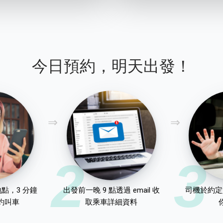
今日預約，明天出發！
2
3
點，3 分鐘
出發前一晚 9 點透過 email 收
司機於約定
約叫車
取乘車詳細資料