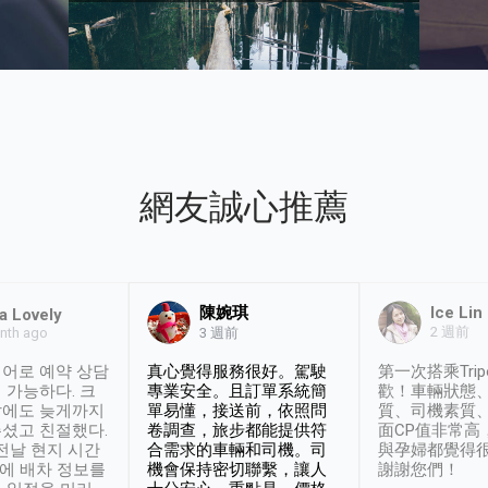
網友誠心推薦
陳婉琪
Ice Lin
a Lovely
2 週前
nth ago
3 週前
어로 예약 상담
真心覺得服務很好。駕駛
第一次搭乘Trip
 가능하다. 크
專業安全。且訂單系統簡
歡！車輛狀態
날에도 늦게까지
單易懂，接送前，依照問
質、司機素質
셨고 친절했다.
卷調查，旅步都能提供符
面CP值非常高
 전날 현지 시간
合需求的車輛和司機。司
與孕婦都覺得
시에 배차 정보를
機會保持密切聯繫，讓人
謝謝您們！