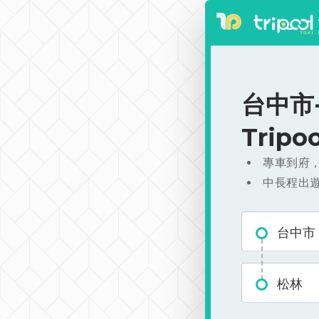
台中市-
Trip
專車到府
中長程出
台中市
松林