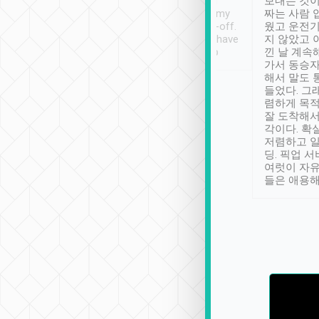
ther places of
booking to confirm if I
보내는 것이
t not known to
have safely arrived at my
짜는 사람 
 so definitely more
destination after drop-off.
웠고 운전기
se” feels). Really
Definitely something I have
지 않았고 
t. No delay in
not seen elsewhere 👍
낀 날 계속
and had a lovely
가서 동승자
up to lavender
해서 말도 
 Thank you tripool!
들었다. 그
렴하게 목
잘 도착해서
각이다. 확
저렴하고 일
딩. 픽업 
여럿이 자
들은 애용해