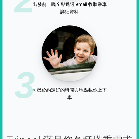
出發前一晚 9 點透過 email 收取乘車
詳細資料
3
司機於約定好的時間與地點載你上下
車