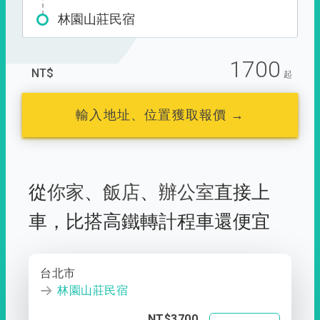
林園山莊民宿
1700
NT$
起
輸入地址、位置獲取報價 →
從
你家
、
飯店
、
辦公室
直接上
車，
比搭高鐵轉計程車還便宜
台北市
林園山莊民宿
NT$3700