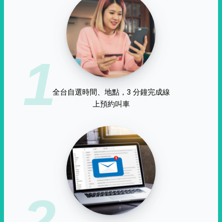
1
全台自選時間、地點，3 分鐘完成線
上預約叫車
2