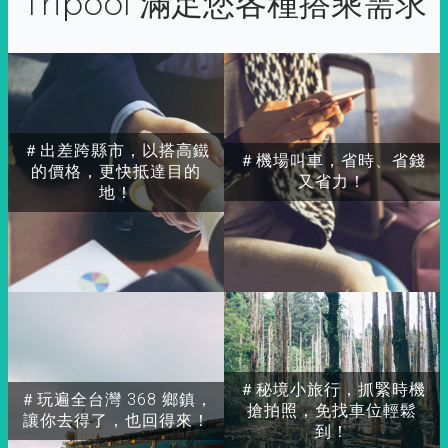
Tripool 滿足您各種搭乘需求
＃出差跨縣市，以搭高鐵
＃機場叫車，省時、省錢
的價格，更快抵達目的
又省力！
地！
＃秘境小旅行，抓緊時機
＃玩遍全台灣 368 鄉鎮，
搶拍照，免找車位輕鬆
讓你去得了，也回得來！
到！