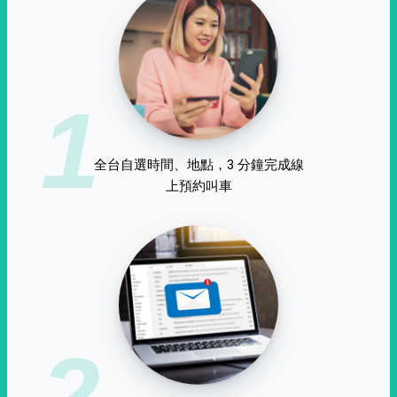
1
全台自選時間、地點，3 分鐘完成線
上預約叫車
2