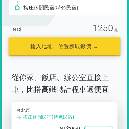
梅庄休閒民宿(特色民宿)
1250
NT$
起
輸入地址、位置獲取報價 →
從
你家
、
飯店
、
辦公室
直接上
車，
比搭高鐵轉計程車還便宜
台北市
梅庄休閒民宿(特色民宿)
NT$2950