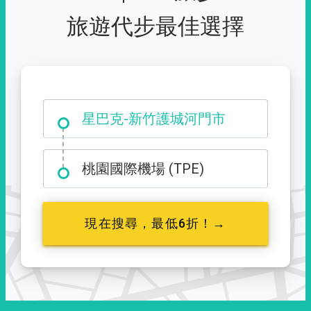
旅遊代步最佳選擇
大霸尖山登山口
星巴克-新竹護城河門市
桃園國際機場 (TPE)
現在搜尋，最低6折！→