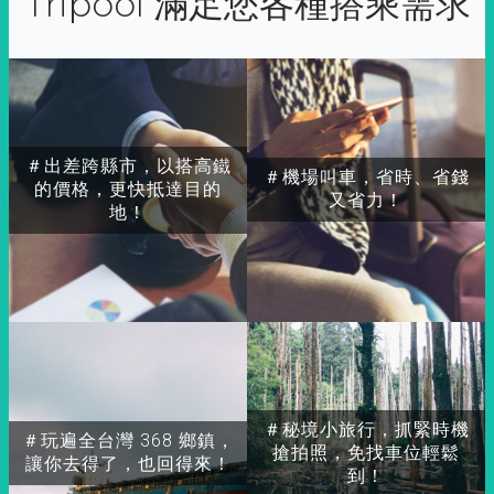
Tripool 滿足您各種搭乘需求
＃出差跨縣市，以搭高鐵
＃機場叫車，省時、省錢
的價格，更快抵達目的
又省力！
地！
＃秘境小旅行，抓緊時機
＃玩遍全台灣 368 鄉鎮，
搶拍照，免找車位輕鬆
讓你去得了，也回得來！
到！