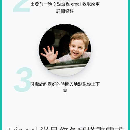
出發前一晚 9 點透過 email 收取乘車
詳細資料
3
司機於約定好的時間與地點載你上下
車