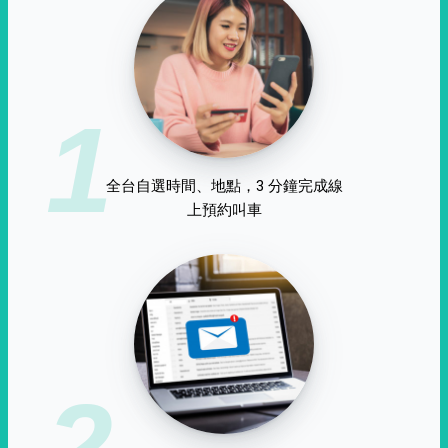
1
全台自選時間、地點，3 分鐘完成線
上預約叫車
2