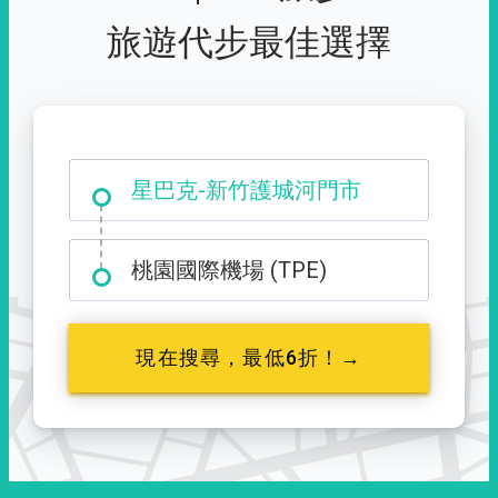
旅遊代步最佳選擇
大霸尖山登山口
星巴克-新竹護城河門市
桃園國際機場 (TPE)
現在搜尋，最低6折！→