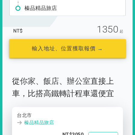
榛品精品旅店
1350
NT$
起
輸入地址、位置獲取報價 →
從
你家
、
飯店
、
辦公室
直接上
車，
比搭高鐵轉計程車還便宜
台北市
榛品精品旅店
NT$3050