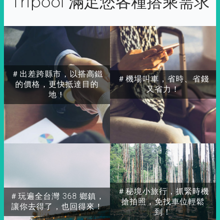
Tripool 滿足您各種搭乘需求
＃出差跨縣市，以搭高鐵
＃機場叫車，省時、省錢
的價格，更快抵達目的
又省力！
地！
＃秘境小旅行，抓緊時機
＃玩遍全台灣 368 鄉鎮，
搶拍照，免找車位輕鬆
讓你去得了，也回得來！
到！