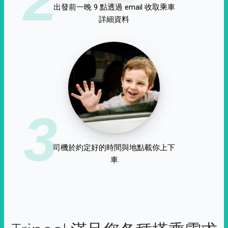
出發前一晚 9 點透過 email 收取乘車
詳細資料
3
司機於約定好的時間與地點載你上下
車