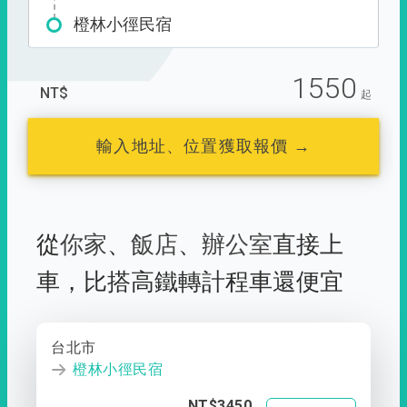
橙林小徑民宿
1550
NT$
起
輸入地址、位置獲取報價 →
從
你家
、
飯店
、
辦公室
直接上
車，
比搭高鐵轉計程車還便宜
台北市
橙林小徑民宿
NT$3450