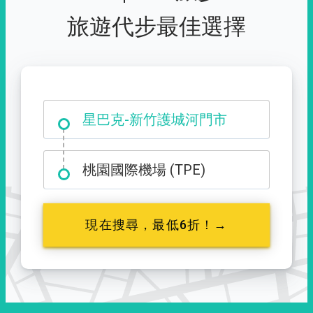
旅遊代步最佳選擇
大霸尖山登山口
星巴克-新竹護城河門市
桃園國際機場 (TPE)
現在搜尋，最低6折！→