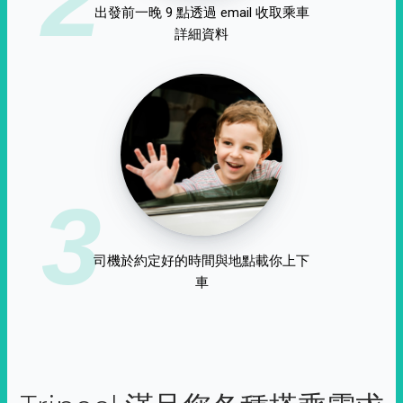
出發前一晚 9 點透過 email 收取乘車
詳細資料
3
司機於約定好的時間與地點載你上下
車