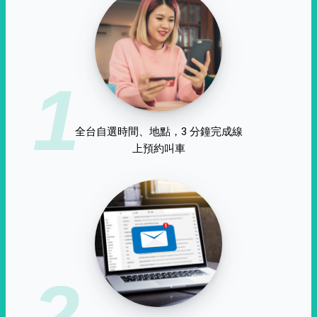
1
全台自選時間、地點，3 分鐘完成線
上預約叫車
2