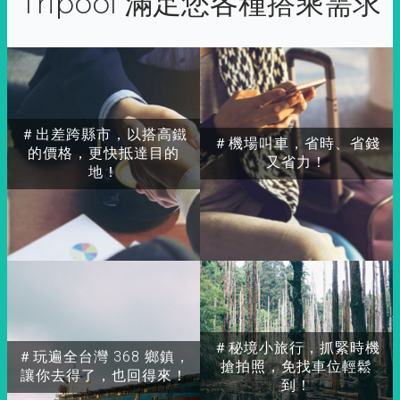
Tripool 滿足您各種搭乘需求
＃出差跨縣市，以搭高鐵
＃機場叫車，省時、省錢
的價格，更快抵達目的
又省力！
地！
＃秘境小旅行，抓緊時機
＃玩遍全台灣 368 鄉鎮，
搶拍照，免找車位輕鬆
讓你去得了，也回得來！
到！