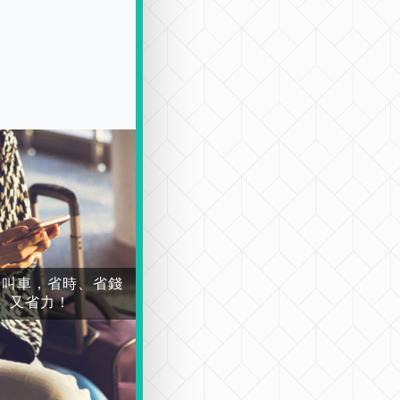
場叫車，省時、省錢
又省力！