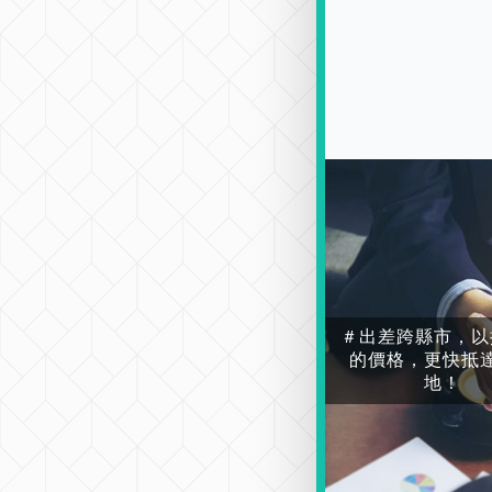
＃出差跨縣市，以
的價格，更快抵
地！