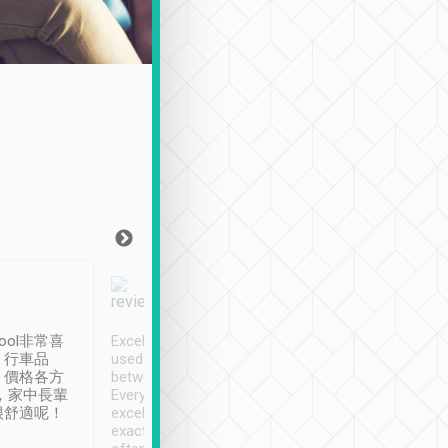
Joy Marsh
Benny Lau
1月12日
1 個月前
ool非常喜
Excellent service. We have
清境入住1晚, 由
、行車品
used Tripool to travel
清境, 都是乘坐由 Tri
、價格各方
between cities in Taiwan.
安排的車子, 接送都
，家中長輩
Every driver has been
去程司機早10分鐘到
很舒適呢！
excellent and arrives
程時遇上道路阻塞, 
exactly on time. As there is
鐘到達(可以接受),