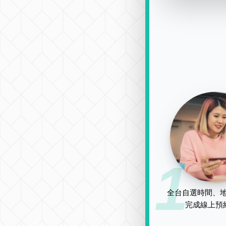
1
全台自選時間、地
完成線上預