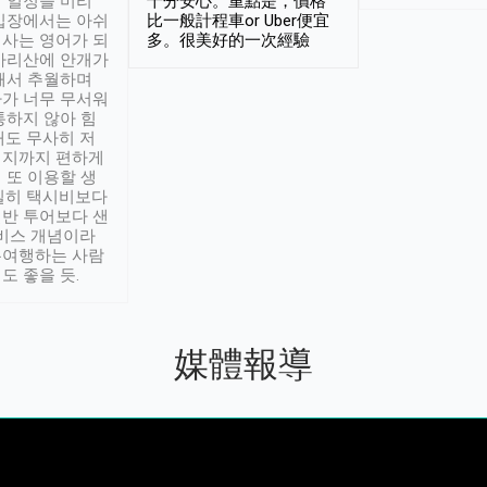
 일정을 미리
十分安心。重點是，價格
입장에서는 아쉬
比一般計程車or Uber便宜
사는 영어가 되
多。很美好的一次經驗
아리산에 안개가
해서 추월하며
가 너무 무서워
통하지 않아 힘
래도 무사히 저
적지까지 편하게
 또 이용할 생
실히 택시비보다
반 투어보다 샌
서비스 개념이라
유여행하는 사람
도 좋을 듯.
媒體報導