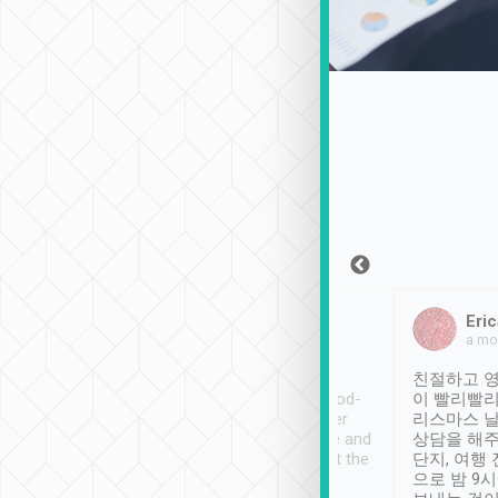
Sean Lee
Jack Ng
Eric
2018年12月30日
1個月前
a mo
ooking to Lavender
Tripool provides great
친절하고 영
- taichung.
service, vehicles in good-
이 빨리빨리
nous area with
condition and the driver
리스마스 
ny public transport.
service was awesome and
상담을 해주
er was so helpful
thoughtful. Driver went the
단지, 여행
ty ( telling us
extra mile on my last
으로 밤 9