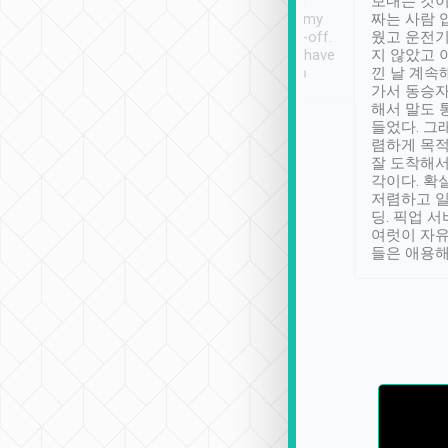
ther places of
booking to confirm if I
보내는 것이
t not known to
have safely arrived at my
짜는 사람 
 so definitely more
destination after drop-off.
웠고 운전기
se” feels). Really
Definitely something I have
지 않았고 
t. No delay in
not seen elsewhere 👍
낀 날 계속
and had a lovely
가서 동승자
up to lavender
해서 말도 
 Thank you tripool!
들었다. 그
렴하게 목
잘 도착해서
각이다. 확
저렴하고 일
딩. 픽업 
여럿이 자
들은 애용해