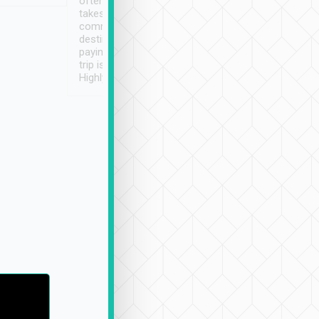
often limited English it
潔, 沒有煙味, 車
takes the difficulty out of
定
communicating the
destination details and
paying online prior to the
trip is very convenient.
Highly recommended