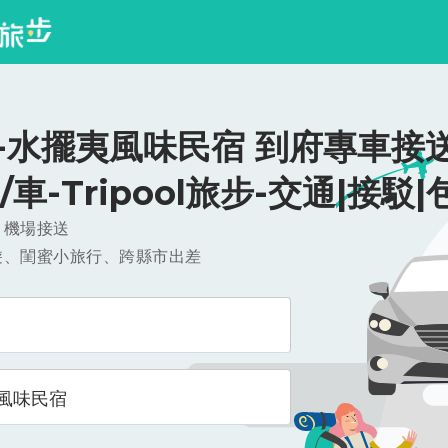
-水擺夷風味民宿 到府專車接送
0/車-Tripool旅步-交通|接駁|
，機場接送
遊、閨蜜小旅行、跨縣市出差
風味民宿