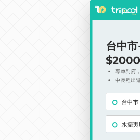
台中市
$200
專車到府
中長程出
台中市
水擺夷