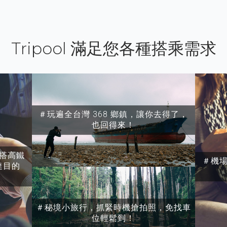
Tripool 滿足您各種搭乘需求
＃玩遍全台灣 368 鄉鎮，讓你去得了，
也回得來！
搭高鐵
＃機
達目的
＃秘境小旅行，抓緊時機搶拍照，免找車
位輕鬆到！