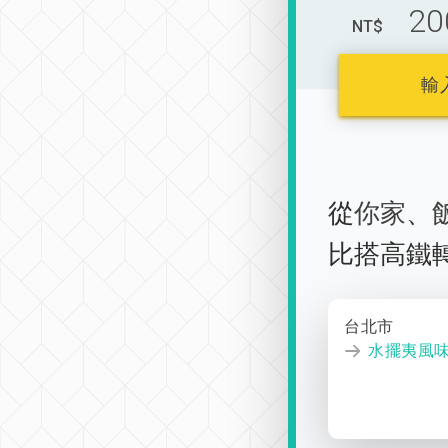
20
NT$
輸
從
你家
、
比搭高鐵
台北市
水擺夷風