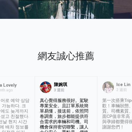
網友誠心推薦
陳婉琪
Ice Lin
a Lovely
2 週前
nth ago
3 週前
어로 예약 상담
真心覺得服務很好。駕駛
第一次搭乘Trip
 가능하다. 크
專業安全。且訂單系統簡
歡！車輛狀態
날에도 늦게까지
單易懂，接送前，依照問
質、司機素質
셨고 친절했다.
卷調查，旅步都能提供符
面CP值非常高
 전날 현지 시간
合需求的車輛和司機。司
與孕婦都覺得
시에 배차 정보를
機會保持密切聯繫，讓人
謝謝您們！