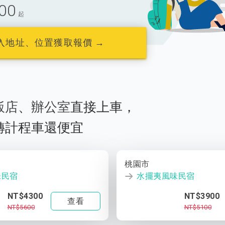
00
起
入地址、位置獲取報價 →
飯店
、
辦公室
直接上車，
轉計程車還便宜
桃園市
味民宿
水擺夷風味民宿
NT$4300
NT$3900
查看
NT$5600
NT$5100