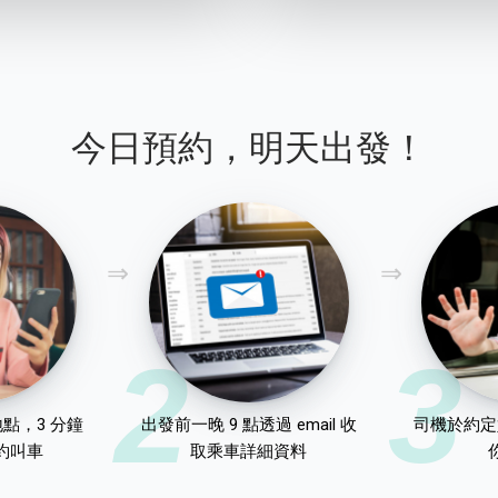
今日預約，明天出發！
2
3
點，3 分鐘
出發前一晚 9 點透過 email 收
司機於約定
約叫車
取乘車詳細資料