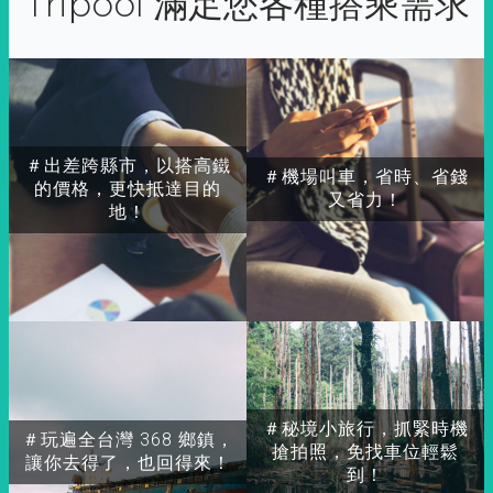
Tripool 滿足您各種搭乘需求
＃出差跨縣市，以搭高鐵
＃機場叫車，省時、省錢
的價格，更快抵達目的
又省力！
地！
＃秘境小旅行，抓緊時機
＃玩遍全台灣 368 鄉鎮，
搶拍照，免找車位輕鬆
讓你去得了，也回得來！
到！