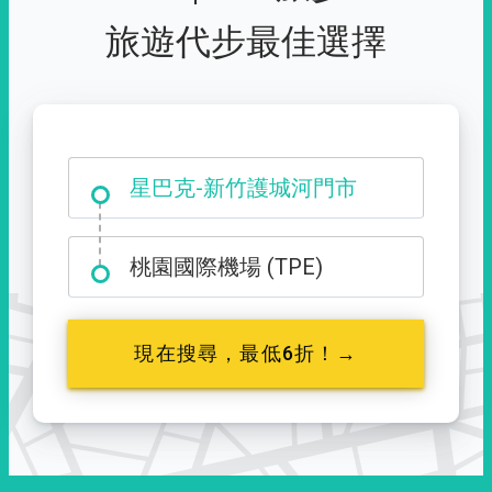
旅遊代步最佳選擇
大霸尖山登山口
星巴克-新竹護城河門市
桃園國際機場 (TPE)
現在搜尋，最低6折！→