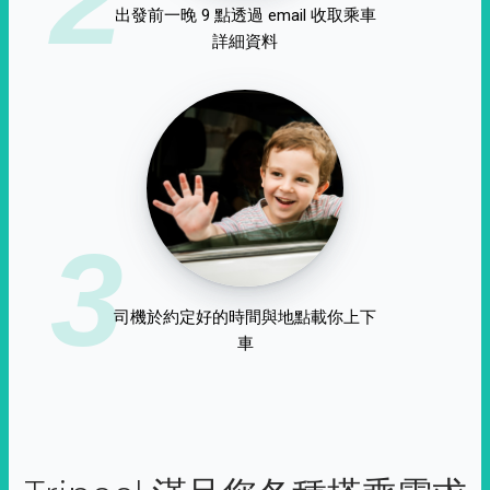
出發前一晚 9 點透過 email 收取乘車
詳細資料
3
司機於約定好的時間與地點載你上下
車