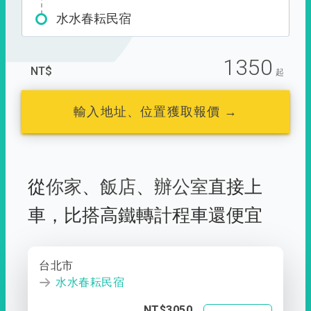
水水春耘民宿
1350
NT$
起
輸入地址、位置獲取報價 →
從
你家
、
飯店
、
辦公室
直接上
車，
比搭高鐵轉計程車還便宜
台北市
水水春耘民宿
NT$3050