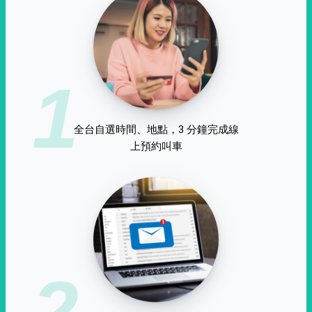
1
全台自選時間、地點，3 分鐘完成線
上預約叫車
2