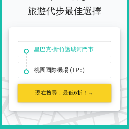
旅遊代步最佳選擇
大霸尖山登山口
星巴克-新竹護城河門市
桃園國際機場 (TPE)
現在搜尋，最低6折！→