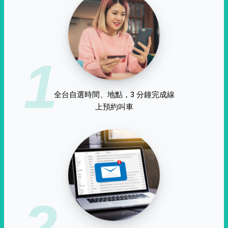
1
全台自選時間、地點，3 分鐘完成線
上預約叫車
2