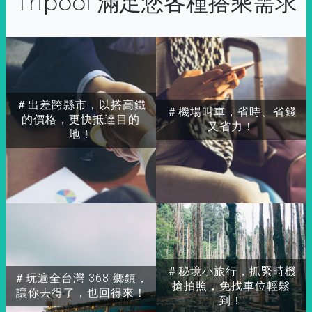
Tripool 滿足您各種搭乘需求
＃出差跨縣市，以搭高鐵
＃機場叫車，省時、省錢
的價格，更快抵達目的
又省力！
地！
＃秘境小旅行，抓緊時機
＃玩遍全台灣 368 鄉鎮，
搶拍照，免找車位輕鬆
讓你去得了，也回得來！
到！