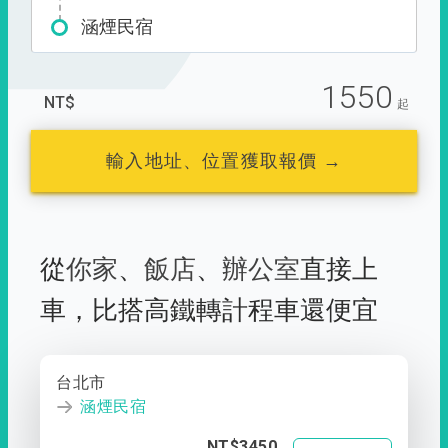
涵煙民宿
1550
NT$
起
輸入地址、位置獲取報價 →
從
你家
、
飯店
、
辦公室
直接上
車，
比搭高鐵轉計程車還便宜
台北市
涵煙民宿
NT$3450