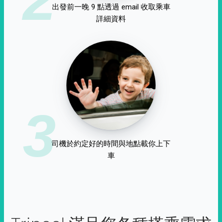
出發前一晚 9 點透過 email 收取乘車
詳細資料
3
司機於約定好的時間與地點載你上下
車