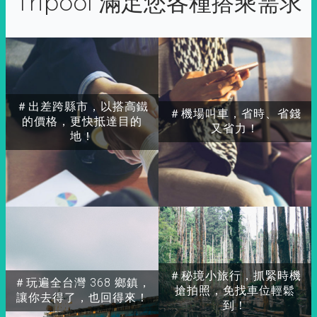
Tripool 滿足您各種搭乘需求
＃出差跨縣市，以搭高鐵
＃機場叫車，省時、省錢
的價格，更快抵達目的
又省力！
地！
＃秘境小旅行，抓緊時機
＃玩遍全台灣 368 鄉鎮，
搶拍照，免找車位輕鬆
讓你去得了，也回得來！
到！