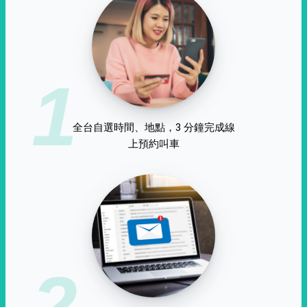
1
全台自選時間、地點，3 分鐘完成線
上預約叫車
2