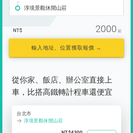
淳境景觀休閒山莊
2000
NT$
起
輸入地址、位置獲取報價 →
從
你家
、
飯店
、
辦公室
直接上
車，
比搭高鐵轉計程車還便宜
台北市
淳境景觀休閒山莊
NT$4300