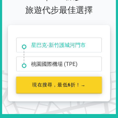
旅遊代步最佳選擇
大霸尖山登山口
星巴克-新竹護城河門市
桃園國際機場 (TPE)
現在搜尋，最低6折！→