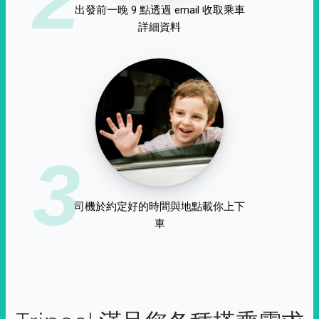
出發前一晚 9 點透過 email 收取乘車
詳細資料
3
司機於約定好的時間與地點載你上下
車