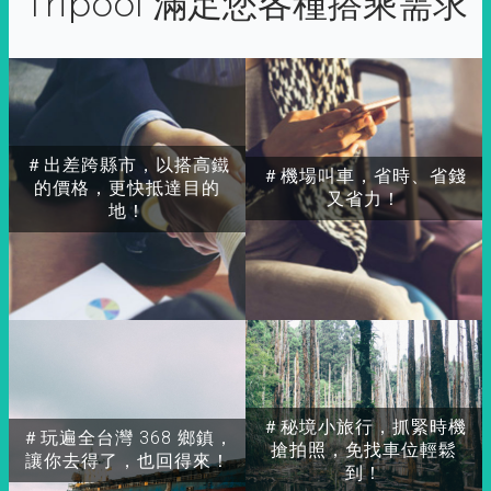
Tripool 滿足您各種搭乘需求
＃出差跨縣市，以搭高鐵
＃機場叫車，省時、省錢
的價格，更快抵達目的
又省力！
地！
＃秘境小旅行，抓緊時機
＃玩遍全台灣 368 鄉鎮，
搶拍照，免找車位輕鬆
讓你去得了，也回得來！
到！