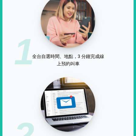
1
全台自選時間、地點，3 分鐘完成線
上預約叫車
2