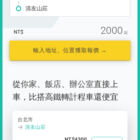
清友山莊
2000
NT$
起
輸入地址、位置獲取報價 →
從
你家
、
飯店
、
辦公室
直接上
車，
比搭高鐵轉計程車還便宜
台北市
清友山莊
NT$4300