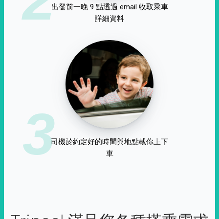
出發前一晚 9 點透過 email 收取乘車
詳細資料
3
司機於約定好的時間與地點載你上下
車