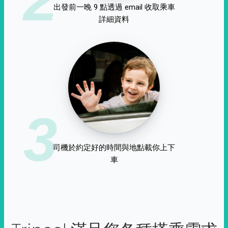
出發前一晚 9 點透過 email 收取乘車
詳細資料
3
司機於約定好的時間與地點載你上下
車