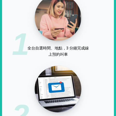
1
全台自選時間、地點，3 分鐘完成線
上預約叫車
2