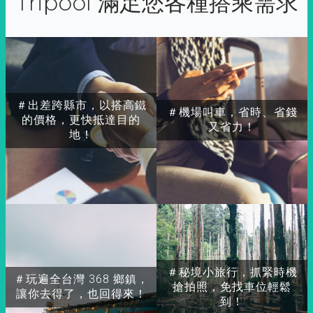
Tripool 滿足您各種搭乘需求
＃出差跨縣市，以搭高鐵
＃機場叫車，省時、省錢
的價格，更快抵達目的
又省力！
地！
＃秘境小旅行，抓緊時機
＃玩遍全台灣 368 鄉鎮，
搶拍照，免找車位輕鬆
讓你去得了，也回得來！
到！