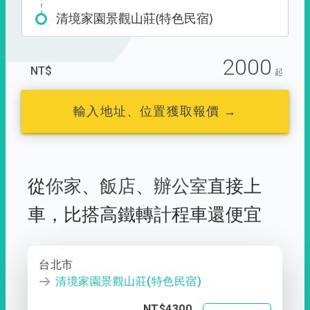
清境家園景觀山莊(特色民宿)
2000
NT$
起
輸入地址、位置獲取報價 →
從
你家
、
飯店
、
辦公室
直接上
車，
比搭高鐵轉計程車還便宜
台北市
清境家園景觀山莊(特色民宿)
NT$4300