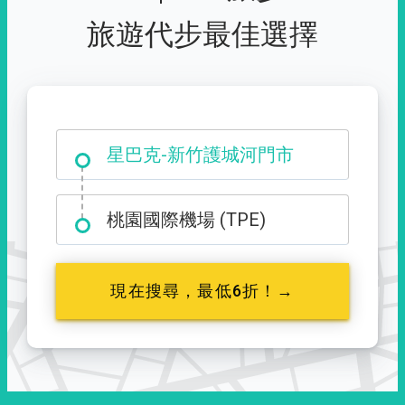
旅遊代步最佳選擇
大霸尖山登山口
星巴克-新竹護城河門市
桃園國際機場 (TPE)
現在搜尋，最低6折！→