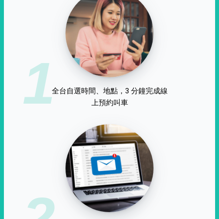
1
全台自選時間、地點，3 分鐘完成線
上預約叫車
2