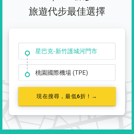
旅遊代步最佳選擇
大霸尖山登山口
星巴克-新竹護城河門市
桃園國際機場 (TPE)
現在搜尋，最低6折！→