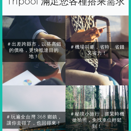
Tripool 滿足您各種搭乘需求
＃出差跨縣市，以搭高鐵
＃機場叫車，省時、省錢
的價格，更快抵達目的
又省力！
地！
＃秘境小旅行，抓緊時機
＃玩遍全台灣 368 鄉鎮，
搶拍照，免找車位輕鬆
讓你去得了，也回得來！
到！