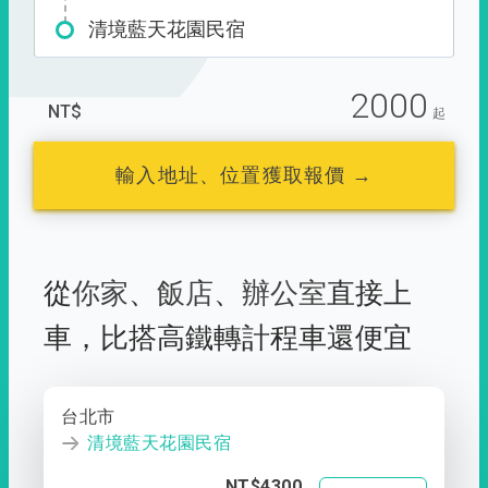
清境藍天花園民宿
2000
NT$
起
輸入地址、位置獲取報價 →
從
你家
、
飯店
、
辦公室
直接上
車，
比搭高鐵轉計程車還便宜
台北市
清境藍天花園民宿
NT$4300