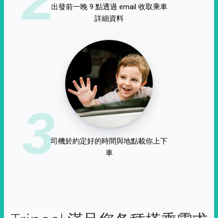
出發前一晚 9 點透過 email 收取乘車
詳細資料
3
司機於約定好的時間與地點載你上下
車