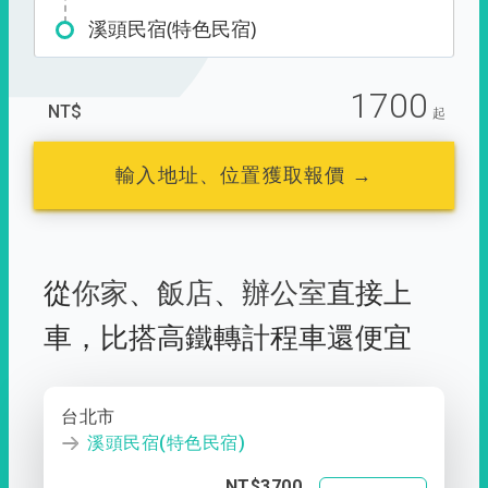
溪頭民宿(特色民宿)
1700
NT$
起
輸入地址、位置獲取報價 →
從
你家
、
飯店
、
辦公室
直接上
車，
比搭高鐵轉計程車還便宜
台北市
溪頭民宿(特色民宿)
NT$3700