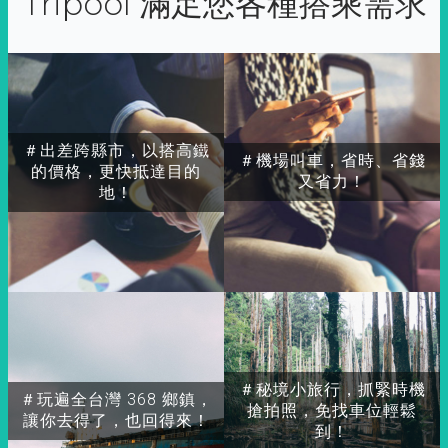
Tripool 滿足您各種搭乘需求
＃出差跨縣市，以搭高鐵
＃機場叫車，省時、省錢
的價格，更快抵達目的
又省力！
地！
＃秘境小旅行，抓緊時機
＃玩遍全台灣 368 鄉鎮，
搶拍照，免找車位輕鬆
讓你去得了，也回得來！
到！