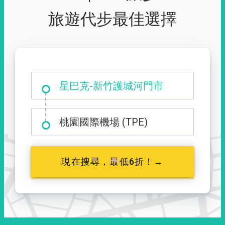
旅遊代步最佳選擇
大霸尖山登山口
星巴克-新竹護城河門市
桃園國際機場 (TPE)
現在搜尋，最低6折！→