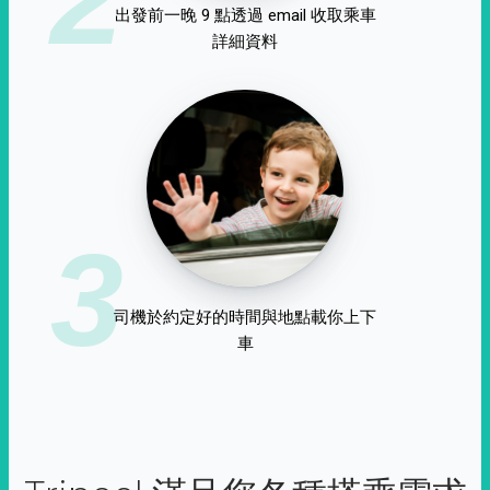
出發前一晚 9 點透過 email 收取乘車
詳細資料
3
司機於約定好的時間與地點載你上下
車