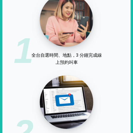
1
全台自選時間、地點，3 分鐘完成線
上預約叫車
2