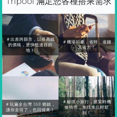
Tripool 滿足您各種搭乘需求
＃出差跨縣市，以搭高鐵
＃機場叫車，省時、省錢
的價格，更快抵達目的
又省力！
地！
＃秘境小旅行，抓緊時機
＃玩遍全台灣 368 鄉鎮，
搶拍照，免找車位輕鬆
讓你去得了，也回得來！
到！