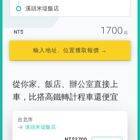
溪頭米堤飯店
1700
NT$
起
輸入地址、位置獲取報價 →
從
你家
、
飯店
、
辦公室
直接上
車，
比搭高鐵轉計程車還便宜
台北市
溪頭米堤飯店
NT$3700