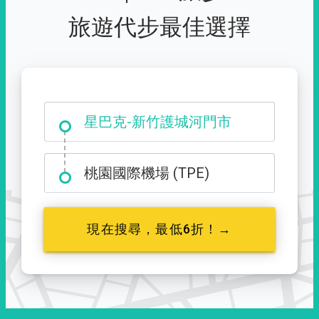
旅遊代步最佳選擇
大霸尖山登山口
星巴克-新竹護城河門市
桃園國際機場 (TPE)
現在搜尋，最低6折！→