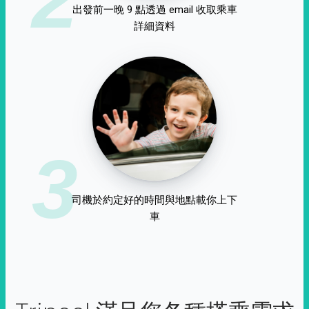
出發前一晚 9 點透過 email 收取乘車
詳細資料
3
司機於約定好的時間與地點載你上下
車