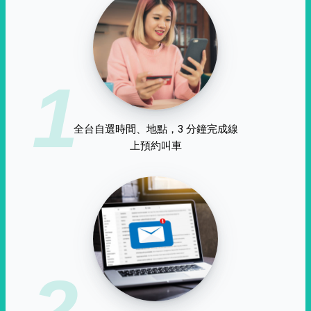
1
全台自選時間、地點，3 分鐘完成線
上預約叫車
2