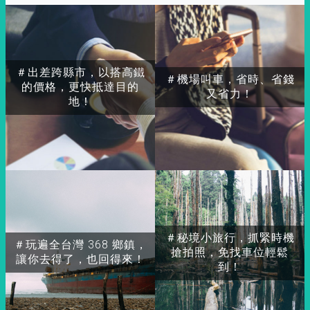
＃出差跨縣市，以搭高鐵
＃機場叫車，省時、省錢
的價格，更快抵達目的
又省力！
地！
＃秘境小旅行，抓緊時機
＃玩遍全台灣 368 鄉鎮，
搶拍照，免找車位輕鬆
讓你去得了，也回得來！
到！