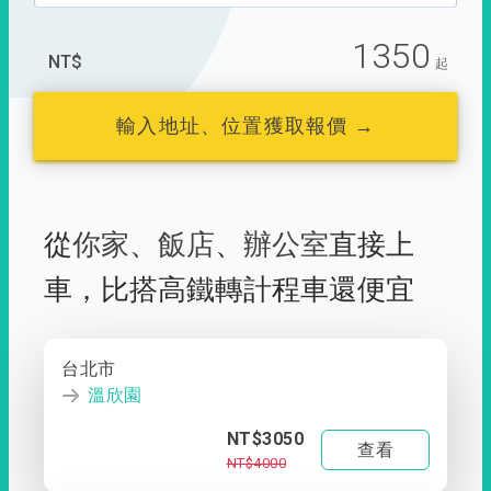
1350
NT$
起
輸入地址、位置獲取報價 →
從
你家
、
飯店
、
辦公室
直接上
車，
比搭高鐵轉計程車還便宜
台北市
溫欣園
NT$3050
查看
NT$4000