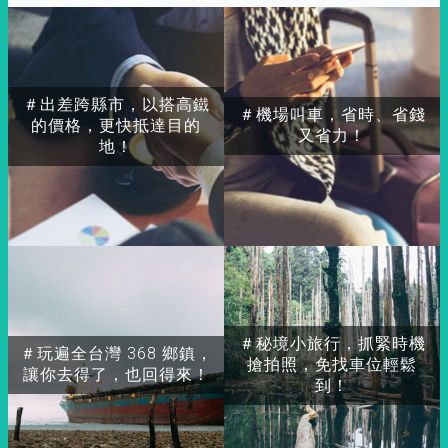
＃出差跨縣市，以搭高鐵
＃機場叫車，省時、省錢
的價格，更快抵達目的
又省力！
地！
＃秘境小旅行，抓緊時機
＃玩遍全台灣 368 鄉鎮，
搶拍照，免找車位輕鬆
讓你去得了，也回得來！
到！