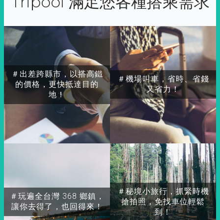
Tripool 滿足您各種搭乘需求
＃出差跨縣市，以搭高鐵
＃機場叫車，省時、省錢
的價格，更快抵達目的
又省力！
地！
＃秘境小旅行，抓緊時機
＃玩遍全台灣 368 鄉鎮，
搶拍照，免找車位輕鬆
讓你去得了，也回得來！
到！