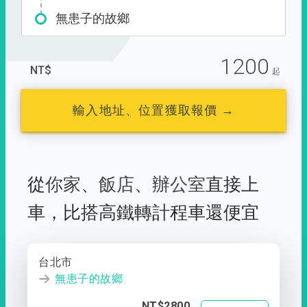
無患子的故鄉
1200
NT$
起
輸入地址、位置獲取報價 →
從
你家
、
飯店
、
辦公室
直接上
車，
比搭高鐵轉計程車還便宜
台北市
無患子的故鄉
NT$2800