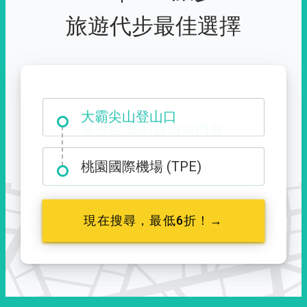
旅遊代步最佳選擇
大霸尖山登山口
桃園國際機場 (TPE)
現在搜尋，最低6折！→