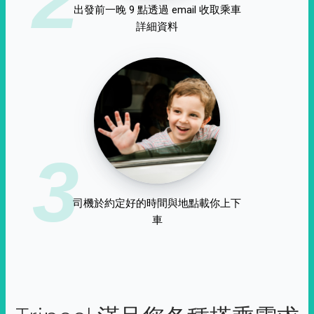
出發前一晚 9 點透過 email 收取乘車
詳細資料
3
司機於約定好的時間與地點載你上下
車