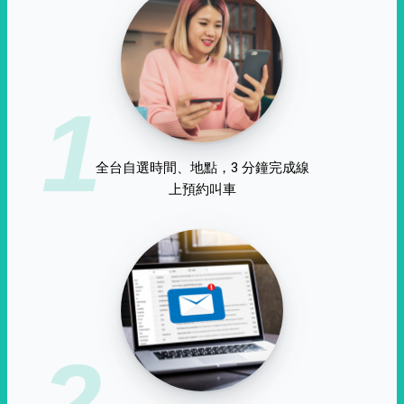
1
全台自選時間、地點，3 分鐘完成線
上預約叫車
2