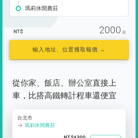
瑪莉休閒農莊
2000
NT$
起
輸入地址、位置獲取報價 →
從
你家
、
飯店
、
辦公室
直接上
車，
比搭高鐵轉計程車還便宜
台北市
瑪莉休閒農莊
NT$4300