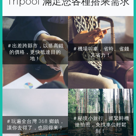
Tripool 滿足您各種搭乘需求
＃出差跨縣市，以搭高鐵
＃機場叫車，省時、省錢
的價格，更快抵達目的
又省力！
地！
＃秘境小旅行，抓緊時機
＃玩遍全台灣 368 鄉鎮，
搶拍照，免找車位輕鬆
讓你去得了，也回得來！
到！