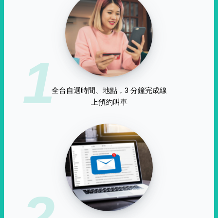
1
全台自選時間、地點，3 分鐘完成線
上預約叫車
2