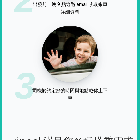
出發前一晚 9 點透過 email 收取乘車
詳細資料
3
司機於約定好的時間與地點載你上下
車