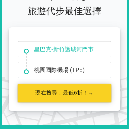
旅遊代步最佳選擇
大霸尖山登山口
星巴克-新竹護城河門市
桃園國際機場 (TPE)
現在搜尋，最低6折！→