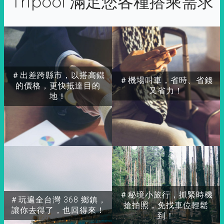
Tripool 滿足您各種搭乘需求
＃出差跨縣市，以搭高鐵
＃機場叫車，省時、省錢
的價格，更快抵達目的
又省力！
地！
＃秘境小旅行，抓緊時機
＃玩遍全台灣 368 鄉鎮，
搶拍照，免找車位輕鬆
讓你去得了，也回得來！
到！