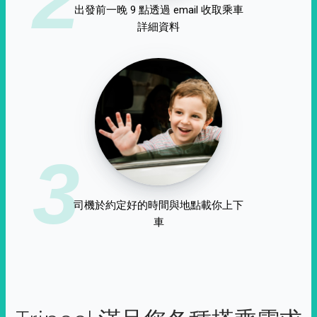
出發前一晚 9 點透過 email 收取乘車
詳細資料
3
司機於約定好的時間與地點載你上下
車