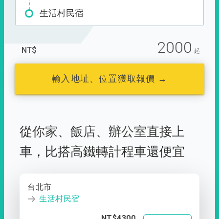
生活村民宿
2000
NT$
起
輸入地址、位置獲取報價 →
從
你家
、
飯店
、
辦公室
直接上
車，
比搭高鐵轉計程車還便宜
台北市
生活村民宿
NT$4300