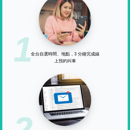
1
全台自選時間、地點，3 分鐘完成線
上預約叫車
2