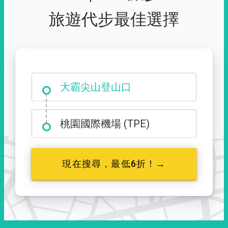
旅遊代步最佳選擇
大霸尖山登山口
桃園國際機場 (TPE)
現在搜尋，最低6折！→