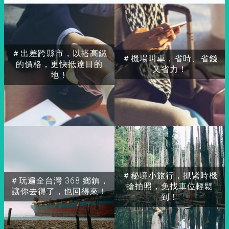
＃出差跨縣市，以搭高鐵
＃機場叫車，省時、省錢
的價格，更快抵達目的
又省力！
地！
＃秘境小旅行，抓緊時機
＃玩遍全台灣 368 鄉鎮，
搶拍照，免找車位輕鬆
讓你去得了，也回得來！
到！