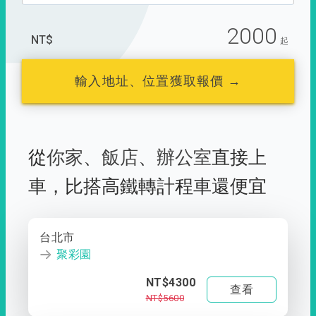
2000
NT$
起
輸入地址、位置獲取報價 →
從
你家
、
飯店
、
辦公室
直接上
車，
比搭高鐵轉計程車還便宜
台北市
聚彩園
NT$4300
查看
NT$5600