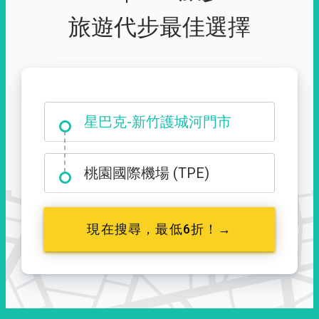
旅遊代步最佳選擇
大霸尖山登山口
星巴克-新竹護城河門市
桃園國際機場 (TPE)
現在搜尋，最低6折！→