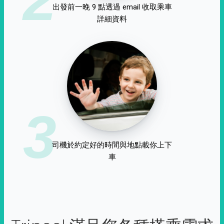
出發前一晚 9 點透過 email 收取乘車
詳細資料
3
司機於約定好的時間與地點載你上下
車