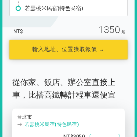
若瑟桃米民宿(特色民宿)
1350
NT$
起
輸入地址、位置獲取報價 →
從
你家
、
飯店
、
辦公室
直接上
車，
比搭高鐵轉計程車還便宜
台北市
若瑟桃米民宿(特色民宿)
NT$3050