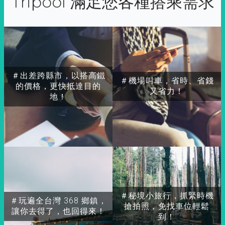
Tripool 滿足您各種搭乘需求
＃出差跨縣市，以搭高鐵
＃機場叫車，省時、省錢
的價格，更快抵達目的
又省力！
地！
＃秘境小旅行，抓緊時機
＃玩遍全台灣 368 鄉鎮，
搶拍照，免找車位輕鬆
讓你去得了，也回得來！
到！