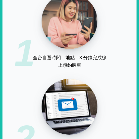
1
全台自選時間、地點，3 分鐘完成線
上預約叫車
2