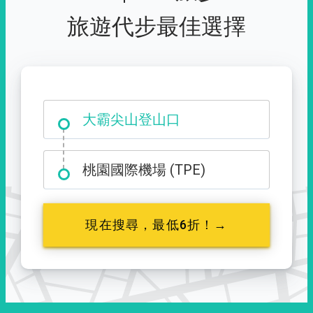
旅遊代步最佳選擇
大霸尖山登山口
桃園國際機場 (TPE)
現在搜尋，最低6折！→