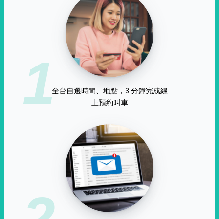
1
全台自選時間、地點，3 分鐘完成線
上預約叫車
2