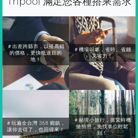
Tripool 滿足您各種搭乘需求
＃出差跨縣市，以搭高鐵
＃機場叫車，省時、省錢
的價格，更快抵達目的
又省力！
地！
＃秘境小旅行，抓緊時機
＃玩遍全台灣 368 鄉鎮，
搶拍照，免找車位輕鬆
讓你去得了，也回得來！
到！