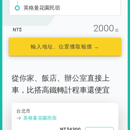
英格曼花園民宿
2000
NT$
起
輸入地址、位置獲取報價 →
從
你家
、
飯店
、
辦公室
直接上
車，
比搭高鐵轉計程車還便宜
台北市
英格曼花園民宿
NT$4300