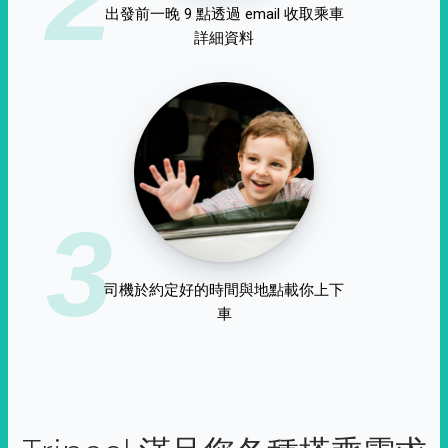
出發前一晚 9 點透過 email 收取乘車
詳細資料
3
司機於約定好的時間與地點載你上下
車