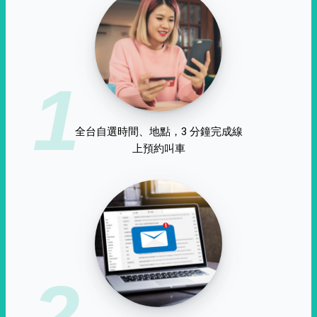
1
全台自選時間、地點，3 分鐘完成線
上預約叫車
2