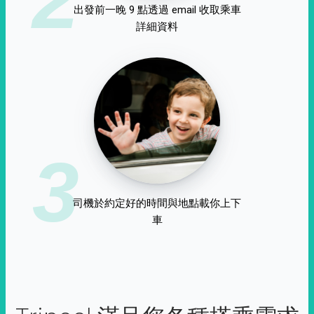
出發前一晚 9 點透過 email 收取乘車
詳細資料
3
司機於約定好的時間與地點載你上下
車