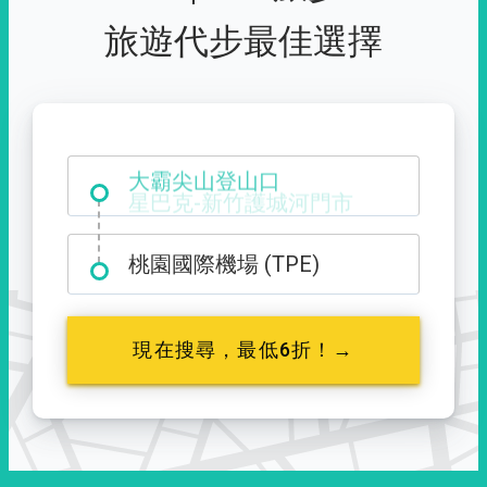
旅遊代步最佳選擇
大霸尖山登山口
桃園國際機場 (TPE)
現在搜尋，最低6折！→