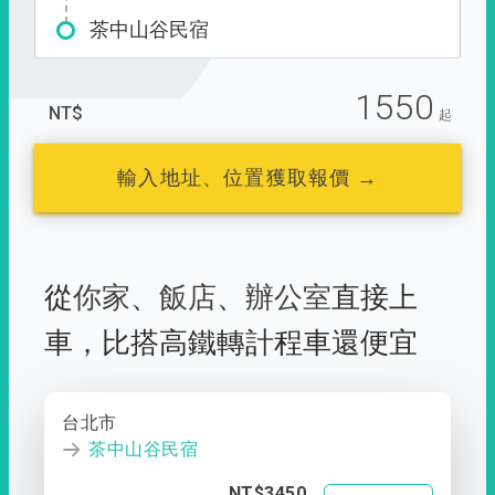
茶中山谷民宿
1550
NT$
起
輸入地址、位置獲取報價 →
從
你家
、
飯店
、
辦公室
直接上
車，
比搭高鐵轉計程車還便宜
台北市
茶中山谷民宿
NT$3450