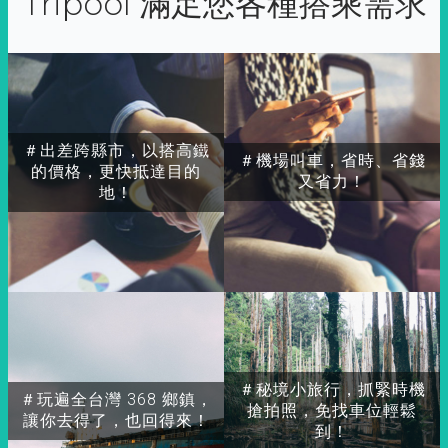
Tripool 滿足您各種搭乘需求
＃出差跨縣市，以搭高鐵
＃機場叫車，省時、省錢
的價格，更快抵達目的
又省力！
地！
＃秘境小旅行，抓緊時機
＃玩遍全台灣 368 鄉鎮，
搶拍照，免找車位輕鬆
讓你去得了，也回得來！
到！