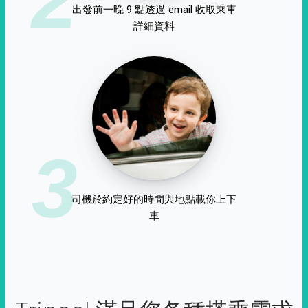
出發前一晚 9 點透過 email 收取乘車
詳細資料
3
司機於約定好的時間與地點載你上下
車