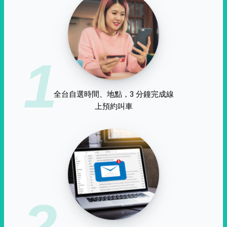
1
全台自選時間、地點，3 分鐘完成線
上預約叫車
2