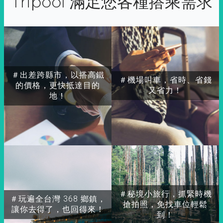
Tripool 滿足您各種搭乘需求
＃出差跨縣市，以搭高鐵
＃機場叫車，省時、省錢
的價格，更快抵達目的
又省力！
地！
＃秘境小旅行，抓緊時機
＃玩遍全台灣 368 鄉鎮，
搶拍照，免找車位輕鬆
讓你去得了，也回得來！
到！