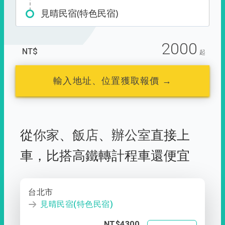
見晴民宿(特色民宿)
2000
NT$
起
輸入地址、位置獲取報價 →
從
你家
、
飯店
、
辦公室
直接上
車，
比搭高鐵轉計程車還便宜
台北市
見晴民宿(特色民宿)
NT$4300