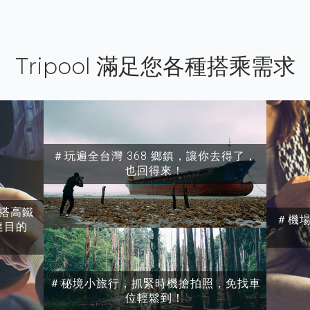
Tripool 滿足您各種搭乘需求
＃玩遍全台灣 368 鄉鎮，讓你去得了，
也回得來！
搭高鐵
＃機
達目的
＃秘境小旅行，抓緊時機搶拍照，免找車
位輕鬆到！