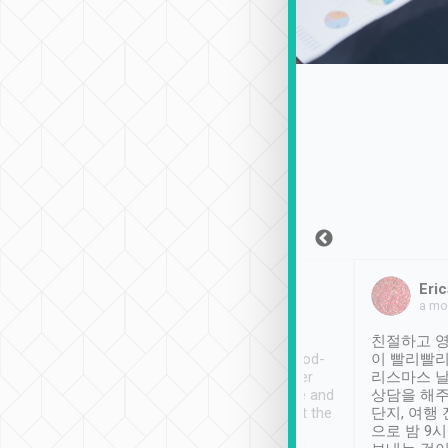
Sean Lee
Jack Ng
Eric
2018年12月30日
1個月前
a mo
ooking to Lavender
Tripool provides great
친절하고 영
- taichung.
service, vehicles in good-
이 빨리빨리
nous area with
condition and the driver
리스마스 
ny public transport.
service was awesome and
상담을 해주
er was so helpful
thoughtful. Driver went the
단지, 여행
ty ( telling us
extra mile on my last
으로 밤 9