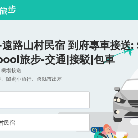
遠路山村民宿 到府專車接送: $
ipool旅步-交通|接駁|包車
，機場接送
遊、閨蜜小旅行、跨縣市出差
村民宿