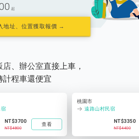
00
起
入地址、位置獲取報價 →
飯店
、
辦公室
直接上車，
轉計程車還便宜
桃園市
民宿
遠路山村民宿
NT$3700
NT$3350
查看
NT$4800
NT$4400