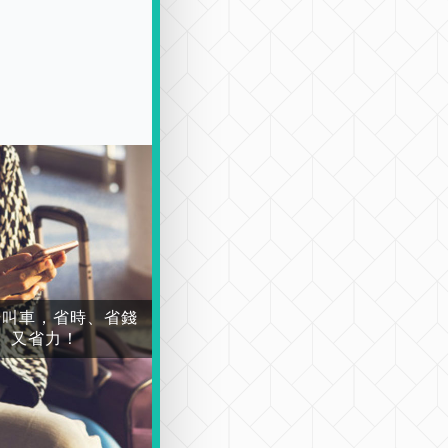
場叫車，省時、省錢
又省力！