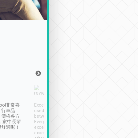
Joy Marsh
Benny Lau
1月12日
1 個月前
ool非常喜
Excellent service. We have
清境入住1晚, 由
、行車品
used Tripool to travel
清境, 都是乘坐由 Tri
、價格各方
between cities in Taiwan.
安排的車子, 接送都
，家中長輩
Every driver has been
去程司機早10分鐘到
很舒適呢！
excellent and arrives
程時遇上道路阻塞, 
exactly on time. As there is
鐘到達(可以接受),