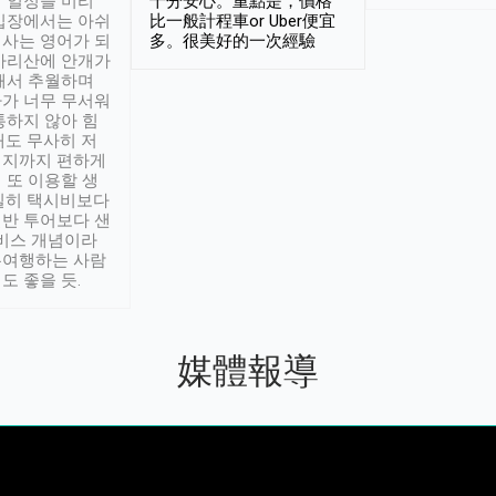
 일정을 미리
十分安心。重點是，價格
입장에서는 아쉬
比一般計程車or Uber便宜
사는 영어가 되
多。很美好的一次經驗
아리산에 안개가
해서 추월하며
가 너무 무서워
통하지 않아 힘
래도 무사히 저
적지까지 편하게
 또 이용할 생
실히 택시비보다
반 투어보다 샌
서비스 개념이라
유여행하는 사람
도 좋을 듯.
媒體報導