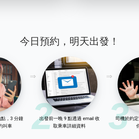
今日預約，明天出發！
2
3
點，3 分鐘
出發前一晚 9 點透過 email 收
司機於約定
約叫車
取乘車詳細資料