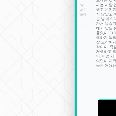
ther places of
booking to confirm if I
보내는 것이
t not known to
have safely arrived at my
짜는 사람 
 so definitely more
destination after drop-off.
웠고 운전기
se” feels). Really
Definitely something I have
지 않았고 
t. No delay in
not seen elsewhere 👍
낀 날 계속
and had a lovely
가서 동승자
up to lavender
해서 말도 
 Thank you tripool!
들었다. 그
렴하게 목
잘 도착해서
각이다. 확
저렴하고 일
딩. 픽업 
여럿이 자
들은 애용해