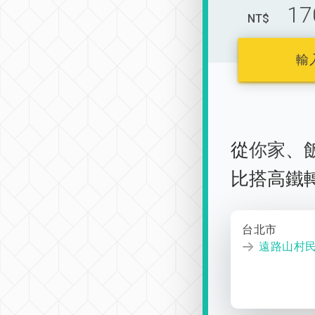
17
NT$
輸
從
你家
、
比搭高鐵
台北市
遠路山村