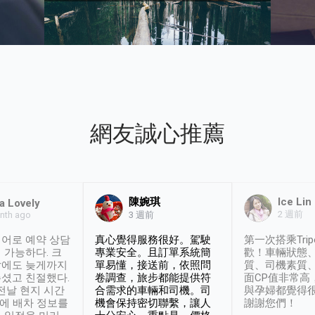
網友誠心推薦
陳婉琪
Ice Lin
a Lovely
2 週前
nth ago
3 週前
어로 예약 상담
真心覺得服務很好。駕駛
第一次搭乘Trip
 가능하다. 크
專業安全。且訂單系統簡
歡！車輛狀態
날에도 늦게까지
單易懂，接送前，依照問
質、司機素質
셨고 친절했다.
卷調查，旅步都能提供符
面CP值非常高
 전날 현지 시간
合需求的車輛和司機。司
與孕婦都覺得
시에 배차 정보를
機會保持密切聯繫，讓人
謝謝您們！