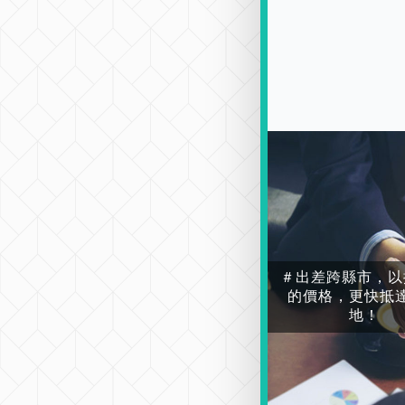
＃出差跨縣市，以
的價格，更快抵
地！