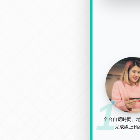
1
全台自選時間、地
完成線上預