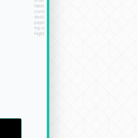
often limited English it
潔, 沒有煙味, 車
takes the difficulty out of
定
communicating the
destination details and
paying online prior to the
trip is very convenient.
Highly recommended