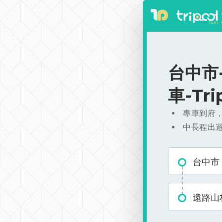
台中市-
車-Tr
專車到府
中長程出
台中市
遠路山