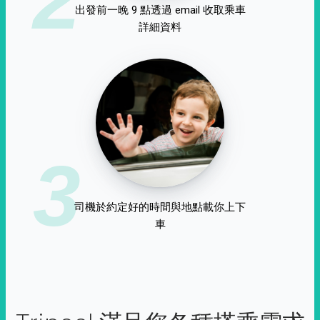
出發前一晚 9 點透過 email 收取乘車
詳細資料
3
司機於約定好的時間與地點載你上下
車