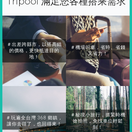
Tripool 滿足您各種搭乘需求
＃出差跨縣市，以搭高鐵
＃機場叫車，省時、省錢
的價格，更快抵達目的
又省力！
地！
＃秘境小旅行，抓緊時機
＃玩遍全台灣 368 鄉鎮，
搶拍照，免找車位輕鬆
讓你去得了，也回得來！
到！