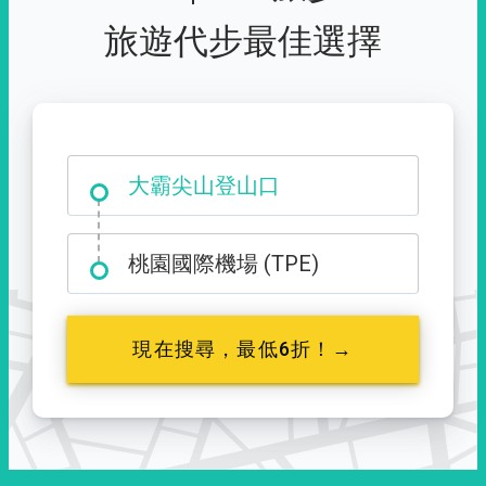
旅遊代步最佳選擇
大霸尖山登山口
桃園國際機場 (TPE)
現在搜尋，最低6折！→