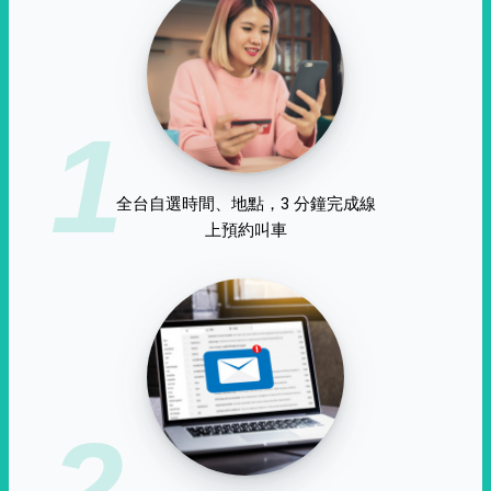
1
全台自選時間、地點，3 分鐘完成線
上預約叫車
2