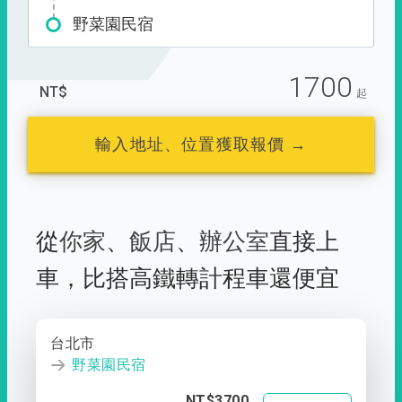
野菜園民宿
1700
NT$
起
輸入地址、位置獲取報價 →
從
你家
、
飯店
、
辦公室
直接上
車，
比搭高鐵轉計程車還便宜
台北市
野菜園民宿
NT$3700