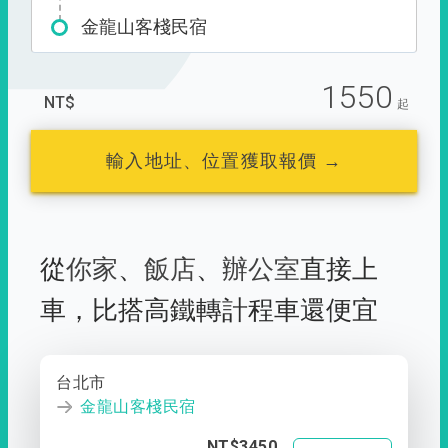
金龍山客棧民宿
1550
NT$
起
輸入地址、位置獲取報價 →
從
你家
、
飯店
、
辦公室
直接上
車，
比搭高鐵轉計程車還便宜
台北市
金龍山客棧民宿
NT$3450