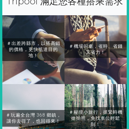
Tripool 滿足您各種搭乘需求
＃出差跨縣市，以搭高鐵
＃機場叫車，省時、省錢
的價格，更快抵達目的
又省力！
地！
＃秘境小旅行，抓緊時機
＃玩遍全台灣 368 鄉鎮，
搶拍照，免找車位輕鬆
讓你去得了，也回得來！
到！