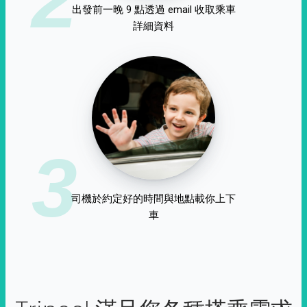
出發前一晚 9 點透過 email 收取乘車
詳細資料
3
司機於約定好的時間與地點載你上下
車