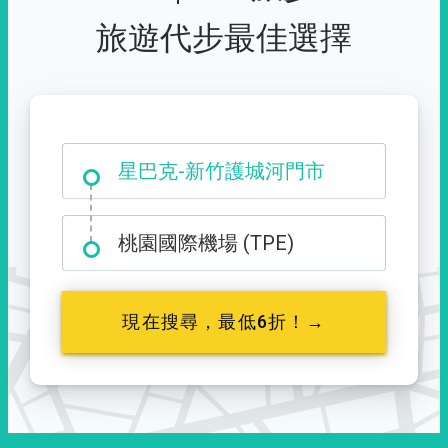
旅遊代步最佳選擇
大霸尖山登山口
星巴克-新竹護城河門市
桃園國際機場 (TPE)
現在搜尋，最低6折！→