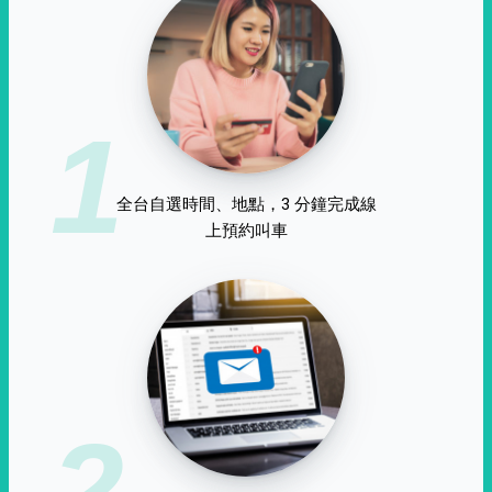
1
全台自選時間、地點，3 分鐘完成線
上預約叫車
2