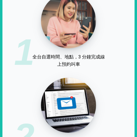
1
全台自選時間、地點，3 分鐘完成線
上預約叫車
2