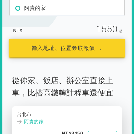
阿貴的家
1550
NT$
起
輸入地址、位置獲取報價 →
從
你家
、
飯店
、
辦公室
直接上
車，
比搭高鐵轉計程車還便宜
台北市
阿貴的家
NT$3450