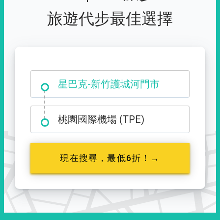
旅遊代步最佳選擇
大霸尖山登山口
星巴克-新竹護城河門市
桃園國際機場 (TPE)
現在搜尋，最低6折！→