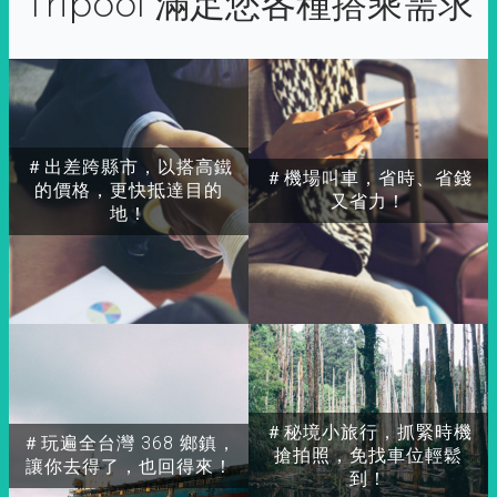
Tripool 滿足您各種搭乘需求
＃出差跨縣市，以搭高鐵
＃機場叫車，省時、省錢
的價格，更快抵達目的
又省力！
地！
＃秘境小旅行，抓緊時機
＃玩遍全台灣 368 鄉鎮，
搶拍照，免找車位輕鬆
讓你去得了，也回得來！
到！