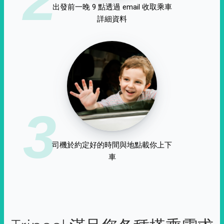
出發前一晚 9 點透過 email 收取乘車
詳細資料
3
司機於約定好的時間與地點載你上下
車